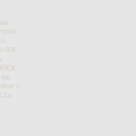
ais
Postos
;o
o SUS
a
 ROCA
r em
trar o
E3;o