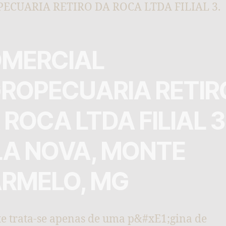
ECUARIA RETIRO DA ROCA LTDA FILIAL 3.
MERCIAL
ROPECUARIA RETIR
 ROCA LTDA FILIAL 3
LA NOVA, MONTE
RMELO, MG
ite trata-se apenas de uma p&#xE1;gina de