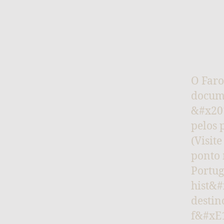
O Faro
docum
&#x20
pelos
(Visit
ponto 
Portug
hist&
destin
f&#xE