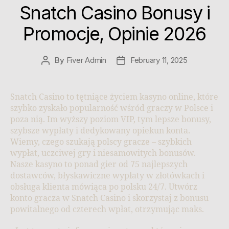
Snatch Casino Bonusy i
Promocje, Opinie 2026
By
Fiver Admin
February 11, 2025
Snatch Casino to tętniące życiem kasyno online, które
szybko zyskało popularność wśród graczy w Polsce i
poza nią. Im wyższy poziom VIP, tym lepsze bonusy,
szybsze wypłaty i dedykowany opiekun konta.
Wiemy, czego szukają polscy gracze – szybkich
wypłat, uczciwej gry i niesamowitych bonusów.
Nasze kasyno to ponad gier od 75 najlepszych
dostawców, błyskawiczne wypłaty w złotówkach i
obsługa klienta mówiąca po polsku 24/7. Utwórz
konto gracza w Snatch Casino i skorzystaj z bonusu
powitalnego od czterech wpłat, otrzymując maks.