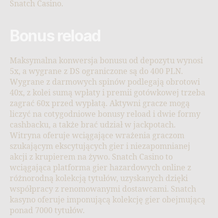
Snatch Casino.
Bonus reload
Maksymalna konwersja bonusu od depozytu wynosi
5x, a wygrane z DS ograniczone są do 400 PLN.
Wygrane z darmowych spinów podlegają obrotowi
40x, z kolei sumą wpłaty i premii gotówkowej trzeba
zagrać 60x przed wypłatą. Aktywni gracze mogą
liczyć na cotygodniowe bonusy reload i dwie formy
cashbacku, a także brać udział w jackpotach.
Witryna oferuje wciągające wrażenia graczom
szukającym ekscytujących gier i niezapomnianej
akcji z krupierem na żywo. Snatch Casino to
wciągająca platforma gier hazardowych online z
różnorodną kolekcją tytułów, uzyskanych dzięki
współpracy z renomowanymi dostawcami. Snatch
kasyno oferuje imponującą kolekcję gier obejmującą
ponad 7000 tytułów.