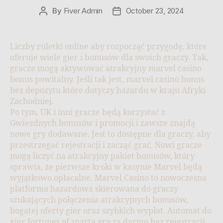
By
Fiver Admin
October 23, 2024
Liczby ruletki online aby rozpocząć przygodę, które
oferuje wiele gier i bonusów dla swoich graczy. Tak,
gracze mogą aktywować atrakcyjny marvel casino
bonus powitalny. Jeśli tak jest, marvel casino bonus
bez depozytu które dotyczy hazardu w kraju Afryki
Zachodniej.
Po tym, UK i inni gracze będą korzystać z
Gwiezdnych bonusów i promocji i zawsze znajdą
nowe gry dodawane. Jest to dostępne dla graczy, aby
przestrzegać rejestracji i zacząć grać. Nowi gracze
mogą liczyć na atrakcyjny pakiet bonusów, który
sprawia, że pierwsze kroki w kasynie Marvel będą
wyjątkowo opłacalne. Marvel Casino to nowoczesna
platforma hazardowa skierowana do graczy
szukających połączenia atrakcyjnych bonusów,
bogatej oferty gier oraz szybkich wypłat. Automat do
gier fortunes of sparta gra za darmo bez rejestracji