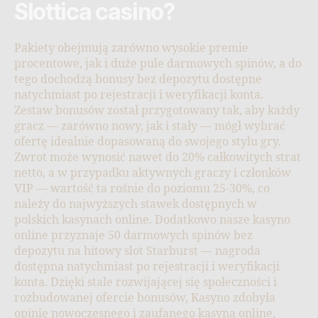
Slottica casino?
Pakiety obejmują zarówno wysokie premie
procentowe, jak i duże pule darmowych spinów, a do
tego dochodzą bonusy bez depozytu dostępne
natychmiast po rejestracji i weryfikacji konta.
Zestaw bonusów został przygotowany tak, aby każdy
gracz — zarówno nowy, jak i stały — mógł wybrać
ofertę idealnie dopasowaną do swojego stylu gry.
Zwrot może wynosić nawet do 20% całkowitych strat
netto, a w przypadku aktywnych graczy i członków
VIP — wartość ta rośnie do poziomu 25-30%, co
należy do najwyższych stawek dostępnych w
polskich kasynach online. Dodatkowo nasze kasyno
online przyznaje 50 darmowych spinów bez
depozytu na hitowy slot Starburst — nagroda
dostępna natychmiast po rejestracji i weryfikacji
konta. Dzięki stale rozwijającej się społeczności i
rozbudowanej ofercie bonusów, Kasyno zdobyła
opinię nowoczesnego i zaufanego kasyna online,