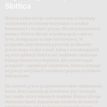
Slottica
Slottica wykorzystuje zaawansowaną technologię
szyfrowania do ochrony wszystkich transakcji
finansowych i środków graczy. Dla natychmiastowej
pomocy Slottica oferuje wygodną opcję czatu na
żywo, dostępną na stronie internetowej. W
przypadku jakichkolwiek pytań lub problemów
gracze mogą wysłać e-mail. Jedną z wyróżniających
się cech aplikacji Slottica jest możliwość odebrania
hojnego bonusu bez depozytu. Aby przestrzegać
przepisów i zapobiegać oszustwom, Slottica wymaga
od graczy weryfikacji tożsamości poprzez przesłanie
dokumentów.
Dla nowych graczy przygotowano także ekskluzywny
bonus, który pozwala przetestować gry i strategie
bez ryzyka utraty własnych środków. Kasyno oferuje
elastyczne limity, dopasowane zarówno do nowych