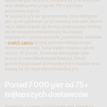
biblioteka gier Altacore, cashback do 20% co tydzień
oraz ekskluzywny program VIP z pięcioma
poziomami nagród.
W zasadach gry nie sprecyzowano, które kategorie
gier są uwzględniane przy realizacji warunku obrotu
ani w jakim stopniu się do tego przyczyniają. Wymóg
obrotu bonusem jest konieczny do wypłaty
wygranych i oznacza potrzebę postawienia zakładów
snatch casino
o
łącznej wartości wielokrotności
otrzymanej premii. Sumą wpłaty i bonusu należy
obrócić 30-krotnie. Promocja obowiązuje tylko
graczy ze zweryfikowanymi kontami, którzy
przestrzegają zasad obowiązujących w kasynie oraz
stosują się do reguł odpowiedzialnej gry.
Ponad 7 000 gier od 75+
najlepszych dostawców
Posiadając imponującą bibliotekę gier, zaspokaja