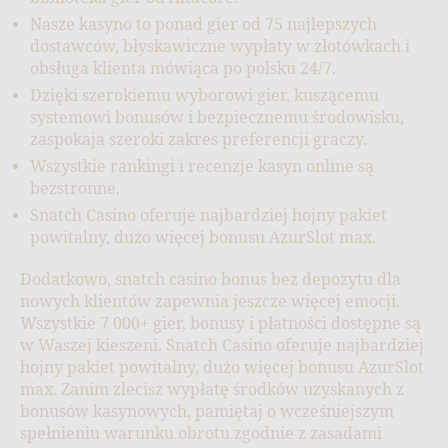
Nasze kasyno to ponad gier od 75 najlepszych
dostawców, błyskawiczne wypłaty w złotówkach i
obsługa klienta mówiąca po polsku 24/7.
Dzięki szerokiemu wyborowi gier, kuszącemu
systemowi bonusów i bezpiecznemu środowisku,
zaspokaja szeroki zakres preferencji graczy.
Wszystkie rankingi i recenzje kasyn online są
bezstronne.
Snatch Casino oferuje najbardziej hojny pakiet
powitalny, dużo więcej bonusu AzurSlot max.
Dodatkowo, snatch casino bonus bez depozytu dla
nowych klientów zapewnia jeszcze więcej emocji.
Wszystkie 7 000+ gier, bonusy i płatności dostępne są
w Waszej kieszeni. Snatch Casino oferuje najbardziej
hojny pakiet powitalny, dużo więcej bonusu AzurSlot
max. Zanim zlecisz wypłatę środków uzyskanych z
bonusów kasynowych, pamiętaj o wcześniejszym
spełnieniu warunku obrotu zgodnie z zasadami