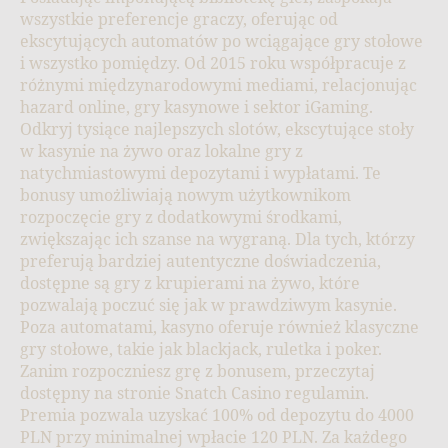
wszystkie preferencje graczy, oferując od
ekscytujących automatów po wciągające gry stołowe
i wszystko pomiędzy. Od 2015 roku współpracuje z
różnymi międzynarodowymi mediami, relacjonując
hazard online, gry kasynowe i sektor iGaming.
Odkryj tysiące najlepszych slotów, ekscytujące stoły
w kasynie na żywo oraz lokalne gry z
natychmiastowymi depozytami i wypłatami. Te
bonusy umożliwiają nowym użytkownikom
rozpoczęcie gry z dodatkowymi środkami,
zwiększając ich szanse na wygraną. Dla tych, którzy
preferują bardziej autentyczne doświadczenia,
dostępne są gry z krupierami na żywo, które
pozwalają poczuć się jak w prawdziwym kasynie.
Poza automatami, kasyno oferuje również klasyczne
gry stołowe, takie jak blackjack, ruletka i poker.
Zanim rozpoczniesz grę z bonusem, przeczytaj
dostępny na stronie Snatch Casino regulamin.
Premia pozwala uzyskać 100% od depozytu do 4000
PLN przy minimalnej wpłacie 120 PLN. Za każdego