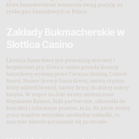
które konsekwentnie wzmacnia swoją pozycję na
rynku gier hazardowych w Polsce.
Zakłady Bukmacherskie w
Slottica Casino
Licencja hazardowa jest gwarancją uczciwej i
bezpiecznej gry. Slottica casino posiada licencję
hazardową wydaną przez Curaçao Gaming Control
Board. Numer licencji hazardowej, nazwę organu,
który udzielił licencji, nazwę firmy, do której należy
kasyno. W stopce na dole strony umieszczono
Regulamin Kasyna, linki partnerskie, odnośniki do
kontaktu i informacje prawne, m.in. Na górze strony
gracz znajdzie wszystkie niezbędne zakładki, co
znacznie ułatwia poruszanie się po stronie.