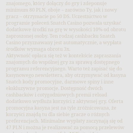
znajomego, który dołączy do gry i zdeponuje
minimum 80 PLN, oboje – zarówno Ty, jak i nowy
gracz – otrzymacie po 50 DS. Uczestnictwo w
programie poleceń Snatch Casino pozwala uzyskać
dodatkowe środki na grę w wysokości 10% od obrotu
zaproszonej osoby. Ten rodzaj cashbacku Snatch
Casino przyznawany jest automatycznie, a wypłata
środków wymaga obrotu 3x.
Aktywność opłaca się też w kontekście zapraszania
znajomych do wspólnej gry za sprawą dostępnego
programu referencyjnego. Warto też zapisać się do
kasynowego newslettera, aby otrzymywać od kasyna
Snatch kody promocyjne, darmowe spiny i inne
ekskluzywne promocje. Dostępność dwóch
cashbacków i cotygodniowych premii reload
dodatkowo wydłuża korzyści z aktywnej gry. Oferta
promocyjna kasyna jest na tyle zróżnicowana, że
korzyści znajdą tu dla siebie gracze o różnych
preferencjach. Minimalne wypłaty zaczynają się od
47 PLN i można je realizować za pomocą przelewów