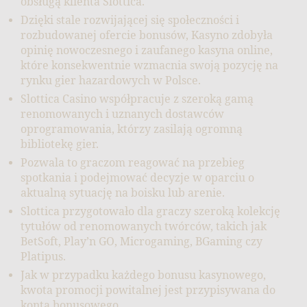
obsługą klienta Slottica.
Dzięki stale rozwijającej się społeczności i
rozbudowanej ofercie bonusów, Kasyno zdobyła
opinię nowoczesnego i zaufanego kasyna online,
które konsekwentnie wzmacnia swoją pozycję na
rynku gier hazardowych w Polsce.
Slottica Casino współpracuje z szeroką gamą
renomowanych i uznanych dostawców
oprogramowania, którzy zasilają ogromną
bibliotekę gier.
Pozwala to graczom reagować na przebieg
spotkania i podejmować decyzje w oparciu o
aktualną sytuację na boisku lub arenie.
Slottica przygotowało dla graczy szeroką kolekcję
tytułów od renomowanych twórców, takich jak
BetSoft, Play’n GO, Microgaming, BGaming czy
Platipus.
Jak w przypadku każdego bonusu kasynowego,
kwota promocji powitalnej jest przypisywana do
konta bonusowego.