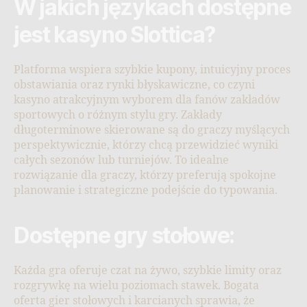
W jakich językach dostępne
jest kasyno Slottica?
Platforma wspiera szybkie kupony, intuicyjny proces
obstawiania oraz rynki błyskawiczne, co czyni
kasyno atrakcyjnym wyborem dla fanów zakładów
sportowych o różnym stylu gry. Zakłady
długoterminowe skierowane są do graczy myślących
perspektywicznie, którzy chcą przewidzieć wyniki
całych sezonów lub turniejów. To idealne
rozwiązanie dla graczy, którzy preferują spokojne
planowanie i strategiczne podejście do typowania.
Dostępne gry stołowe:
Każda gra oferuje czat na żywo, szybkie limity oraz
rozgrywkę na wielu poziomach stawek. Bogata
oferta gier stołowych i karcianych sprawia, że