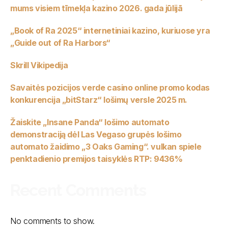
mums visiem tīmekļa kazino 2026. gada jūlijā
„Book of Ra 2025“ internetiniai kazino, kuriuose yra
„Guide out of Ra Harbors“
Skrill Vikipedija
Savaitės pozicijos verde casino online promo kodas
konkurencija „bitStarz“ lošimų versle 2025 m.
Žaiskite „Insane Panda“ lošimo automato
demonstraciją dėl Las Vegaso grupės lošimo
automato žaidimo „3 Oaks Gaming“. vulkan spiele
penktadienio premijos taisyklės RTP: 9436%
Recent Comments
No comments to show.