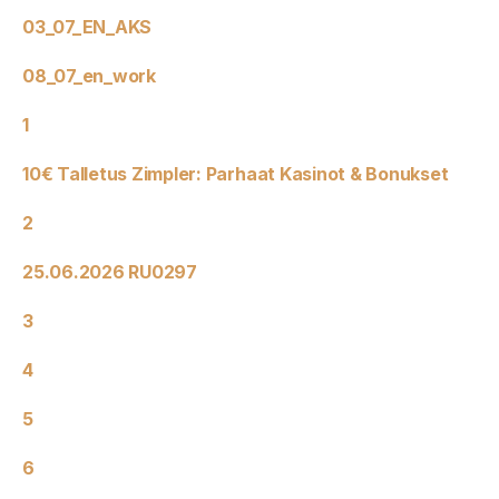
03_07_EN_AKS
08_07_en_work
1
10€ Talletus Zimpler: Parhaat Kasinot & Bonukset
2
25.06.2026 RU0297
3
4
5
6