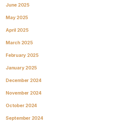
June 2025
May 2025
April 2025
March 2025
February 2025
January 2025
December 2024
November 2024
October 2024
September 2024