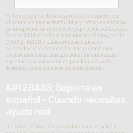
Su tecnología blockchain garantiza transparencia
absoluta con juegos verificables y retiros en minutos.
La integración de métodos de pago locales determina
la accesibilidad real para jugadores chilenos, siendo
WebPay, MACH y transferencias bancarias
nacionales los más valorados. Las promociones
recurrentes pesan más que bonos de bienvenida
espectaculares pero únicos, privilegiando valor
sostenido sobre promesas iniciales infladas.
&#128483;️ Soporte en
español – Cuando necesitas
ayuda real
De eximir el bono desplazándolo hacia el pelo los