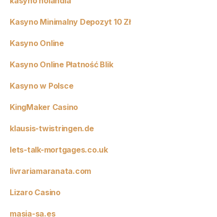
kasyno holandia
Kasyno Minimalny Depozyt 10 Zł
Kasyno Online
Kasyno Online Płatność Blik
Kasyno w Polsce
KingMaker Casino
klausis-twistringen.de
lets-talk-mortgages.co.uk
livrariamaranata.com
Lizaro Casino
masia-sa.es