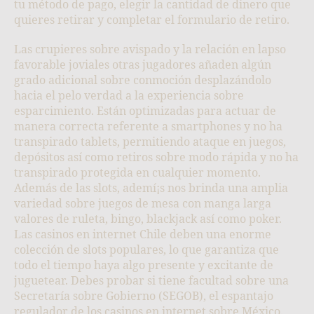
tu método de pago, elegir la cantidad de dinero que
quieres retirar y completar el formulario de retiro.
Las crupieres sobre avispado y la relación en lapso
favorable joviales otras jugadores añaden algún
grado adicional sobre conmoción desplazándolo
hacia el pelo verdad a la experiencia sobre
esparcimiento. Están optimizadas para actuar de
manera correcta referente a smartphones y no ha
transpirado tablets, permitiendo ataque en juegos,
depósitos así­ como retiros sobre modo rápida y no ha
transpirado protegida en cualquier momento.
Además de las slots, ademí¡s nos brinda una amplia
variedad sobre juegos de mesa con manga larga
valores de ruleta, bingo, blackjack así­ como poker.
Las casinos en internet Chile deben una enorme
colección de slots populares, lo que garantiza que
todo el tiempo haya algo presente y excitante de
juguetear. Debes probar si tiene facultad sobre una
Secretaría sobre Gobierno (SEGOB), el espantajo
regulador de los casinos en internet sobre México.