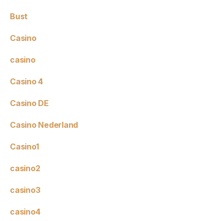
Bust
Casino
casino
Casino 4
Casino DE
Casino Nederland
Casino1
casino2
casino3
casino4