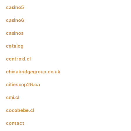
casino5
casino6
casinos
catalog
centroid.cl
chinabridgegroup.co.uk
citiescop26.ca
cmi.cl
cocobebe.cl
contact