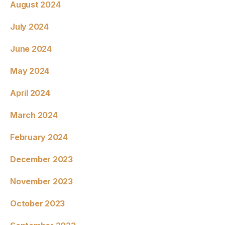
August 2024
July 2024
June 2024
May 2024
April 2024
March 2024
February 2024
December 2023
November 2023
October 2023