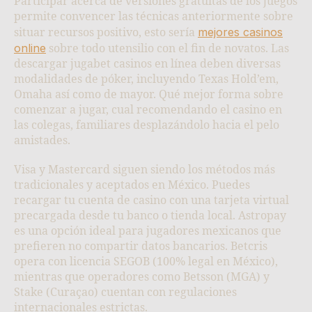
Participar acerca de versiones gratuitas de los juegos
permite convencer las técnicas anteriormente sobre
mejores casinos
situar recursos positivo, esto serí­a
online
sobre todo utensilio con el fin de novatos. Las
descargar jugabet casinos en línea deben diversas
modalidades de póker, incluyendo Texas Hold’em,
Omaha así­ como de mayor. Qué mejor forma sobre
comenzar a jugar, cual recomendando el casino en
las colegas, familiares desplazándolo hacia el pelo
amistades.
Visa y Mastercard siguen siendo los métodos más
tradicionales y aceptados en México. Puedes
recargar tu cuenta de casino con una tarjeta virtual
precargada desde tu banco o tienda local. Astropay
es una opción ideal para jugadores mexicanos que
prefieren no compartir datos bancarios. Betcris
opera con licencia SEGOB (100% legal en México),
mientras que operadores como Betsson (MGA) y
Stake (Curaçao) cuentan con regulaciones
internacionales estrictas.