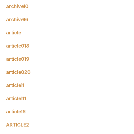
archive10
archive16
article
article018
article019
article020
article11
article111
article16
ARTICLE2