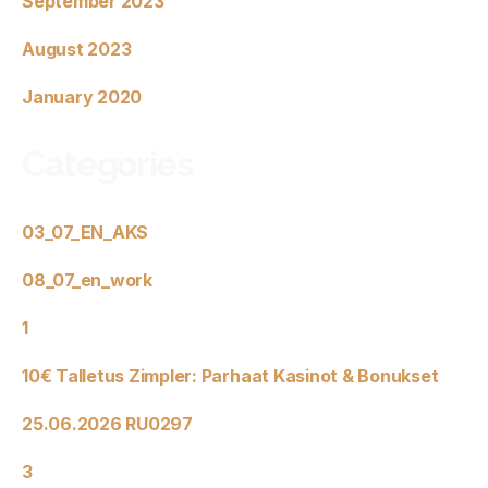
September 2023
August 2023
January 2020
Categories
03_07_EN_AKS
08_07_en_work
1
10€ Talletus Zimpler: Parhaat Kasinot & Bonukset
25.06.2026 RU0297
3