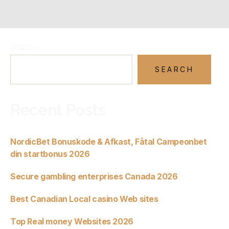
SEARCH
SEARCH
Recent Posts
NordicBet Bonuskode & Afkast, Fåtal Campeonbet
din startbonus 2026
Secure gambling enterprises Canada 2026
Best Canadian Local casino Web sites
Top Real money Websites 2026