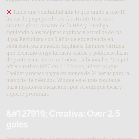
Tiene una volatilidad alta lo que unido a solo 10
líneas de pago puede ser frustrante tras unos
cuantos giros. Amante de la NBA y Euroliga,
siguiendo a los mejores equipos y estrellas de las
ligas. Periodista con 5 años de experiencia en
redacción para medios digitales. Siempre verifica
que el casino tenga licencia visible y políticas claras
de protección. Entre métodos tradicionales, Winpot
ofrece retiros SPEI en 2-12 horas, mientras que
Coolbet procesa pagos en menos de 24 horas para la
mayoría de métodos. Winpot es el más confiable
para jugadores mexicanos por su enfoque local y
soporte premium.
&#127919; Creativa: Over 2.5
goles