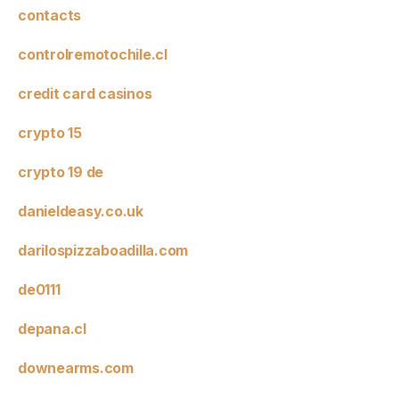
contacts
controlremotochile.cl
credit card casinos
crypto 15
crypto 19 de
danieldeasy.co.uk
darilospizzaboadilla.com
de0111
depana.cl
downearms.com