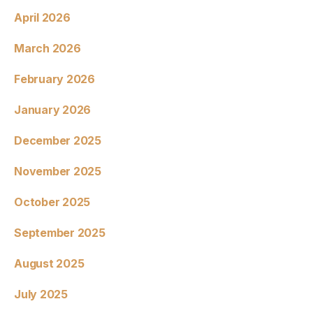
April 2026
March 2026
February 2026
January 2026
December 2025
November 2025
October 2025
September 2025
August 2025
July 2025