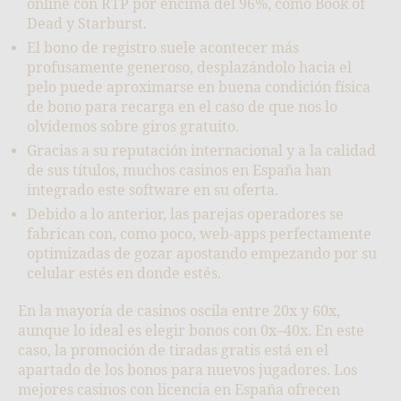
online con RTP por encima del 96%, como Book of
Dead y Starburst.
El bono de registro suele acontecer más
profusamente generoso, desplazándolo hacia el
pelo puede aproximarse en buena condición física
de bono para recarga en el caso de que nos lo
olvidemos sobre giros gratuito.
Gracias a su reputación internacional y a la calidad
de sus títulos, muchos casinos en España han
integrado este software en su oferta.
Debido a lo anterior, las parejas operadores se
fabrican con, como poco, web-apps perfectamente
optimizadas de gozar apostando empezando por su
celular estés en donde estés.
En la mayoría de casinos oscila entre 20x y 60x,
aunque lo ideal es elegir bonos con 0x–40x. En este
caso, la promoción de tiradas gratis está en el
apartado de los bonos para nuevos jugadores. Los
mejores casinos con licencia en España ofrecen