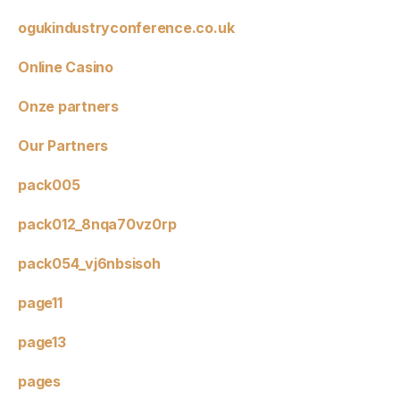
ogukindustryconference.co.uk
Online Casino
Onze partners
Our Partners
pack005
pack012_8nqa70vz0rp
pack054_vj6nbsisoh
page11
page13
pages