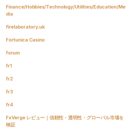
Finance/Hobbies/Technology/Utilities/Education/Me
dia
firelaboratory.uk
Fortunica Casino
forum
fr1
fr2
fr3
fr4
FxVerge レビュー｜信頼性・透明性・グローバル市場を
検証