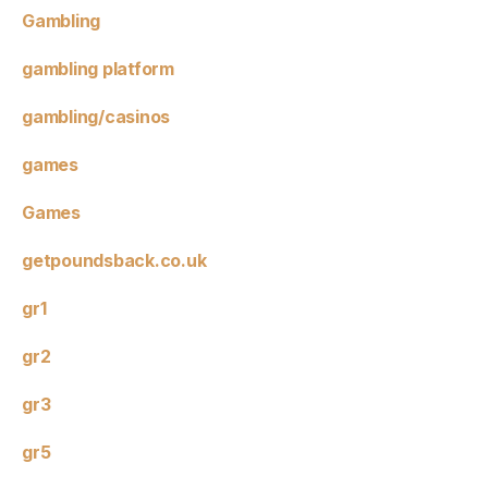
Gambling
gambling platform
gambling/casinos
games
Games
getpoundsback.co.uk
gr1
gr2
gr3
gr5