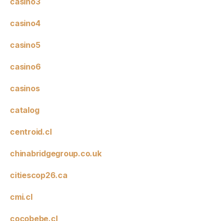
casino3
casino4
casino5
casino6
casinos
catalog
centroid.cl
chinabridgegroup.co.uk
citiescop26.ca
cmi.cl
cocobebe.cl