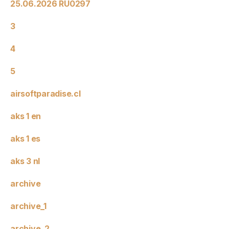
25.06.2026 RU0297
3
4
5
airsoftparadise.cl
aks 1 en
aks 1 es
aks 3 nl
archive
archive_1
archive_2