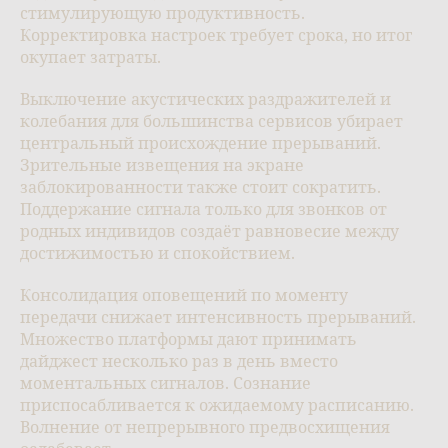
стимулирующую продуктивность.
Корректировка настроек требует срока, но итог
окупает затраты.
Выключение акустических раздражителей и
колебания для большинства сервисов убирает
центральный происхождение прерываний.
Зрительные извещения на экране
заблокированности также стоит сократить.
Поддержание сигнала только для звонков от
родных индивидов создаёт равновесие между
достижимостью и спокойствием.
Консолидация оповещений по моменту
передачи снижает интенсивность прерываний.
Множество платформы дают принимать
дайджест несколько раз в день вместо
моментальных сигналов. Сознание
приспосабливается к ожидаемому расписанию.
Волнение от непрерывного предвосхищения