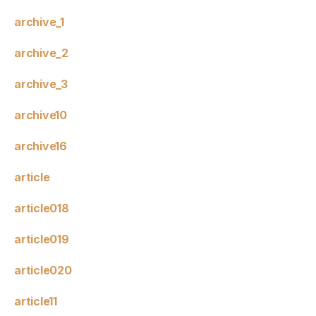
archive_1
archive_2
archive_3
archive10
archive16
article
article018
article019
article020
article11