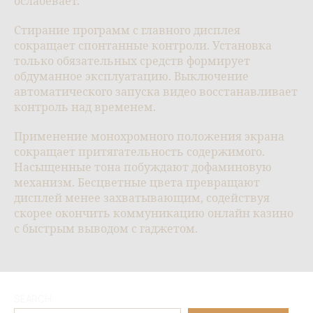
ослабевает.
Стирание программ с главного дисплея
сокращает спонтанные контроли. Установка
только обязательных средств формирует
обдуманное эксплуатацию. Выключение
автоматического запуска видео восстанавливает
контроль над временем.
Применение монохромного положения экрана
сокращает притягательность содержимого.
Насыщенные тона побуждают дофаминовую
механизм. Бесцветные цвета превращают
дисплей менее захватывающим, содействуя
скорее окончить коммуникацию онлайн казино
с быстрым выводом с гаджетом.
SEARCH