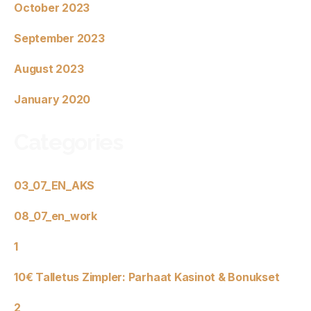
October 2023
September 2023
August 2023
January 2020
Categories
03_07_EN_AKS
08_07_en_work
1
10€ Talletus Zimpler: Parhaat Kasinot & Bonukset
2