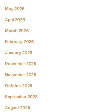
May 2026
April 2026
March 2026
February 2026
January 2026
December 2025
November 2025
October 2025
September 2025
August 2025