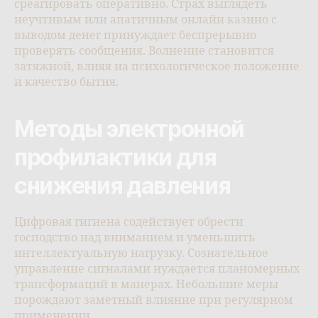
среагировать оперативно. Страх выглядеть
неучтивым или апатичным онлайн казино с
выводом денег принуждает беспрерывно
проверять сообщения. Волнение становится
затяжной, влияя на психологическое положение
и качество бытия.
Методы электронной
профилактики для
снижения давления
Цифровая гигиена содействует обрести
господство над вниманием и уменьшить
интеллектуальную нагрузку. Сознательное
управление сигналами нуждается планомерных
трансформаций в манерах. Небольшие меры
порождают заметный влияние при регулярном
применении.