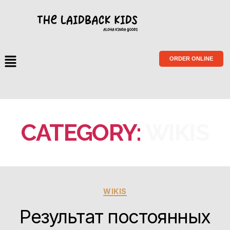
ORDER ONLINE
CATEGORY:
WIKIS
WIKIS
Результат постоянных