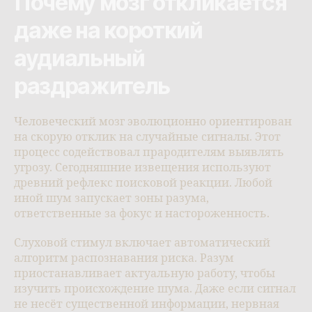
Почему мозг откликается
даже на короткий
аудиальный
раздражитель
Человеческий мозг эволюционно ориентирован
на скорую отклик на случайные сигналы. Этот
процесс содействовал прародителям выявлять
угрозу. Сегодняшние извещения используют
древний рефлекс поисковой реакции. Любой
иной шум запускает зоны разума,
ответственные за фокус и настороженность.
Слуховой стимул включает автоматический
алгоритм распознавания риска. Разум
приостанавливает актуальную работу, чтобы
изучить происхождение шума. Даже если сигнал
не несёт существенной информации, нервная