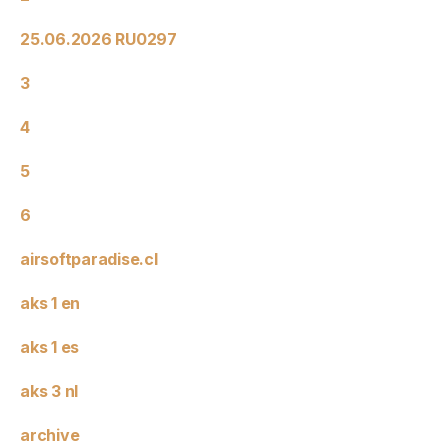
25.06.2026 RU0297
3
4
5
6
airsoftparadise.cl
aks 1 en
aks 1 es
aks 3 nl
archive