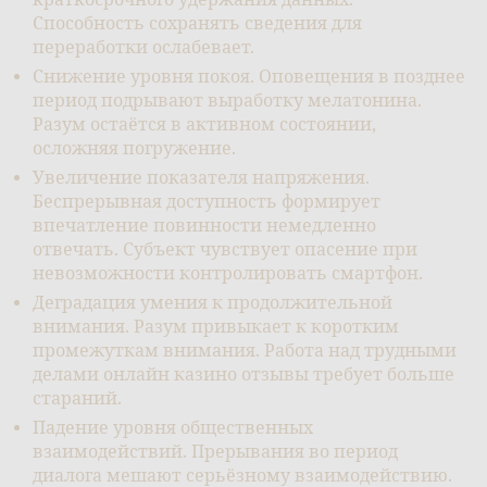
краткосрочного удержания данных.
Способность сохранять сведения для
переработки ослабевает.
Снижение уровня покоя. Оповещения в позднее
период подрывают выработку мелатонина.
Разум остаётся в активном состоянии,
осложняя погружение.
Увеличение показателя напряжения.
Беспрерывная доступность формирует
впечатление повинности немедленно
отвечать. Субъект чувствует опасение при
невозможности контролировать смартфон.
Деградация умения к продолжительной
внимания. Разум привыкает к коротким
промежуткам внимания. Работа над трудными
делами онлайн казино отзывы требует больше
стараний.
Падение уровня общественных
взаимодействий. Прерывания во период
диалога мешают серьёзному взаимодействию.