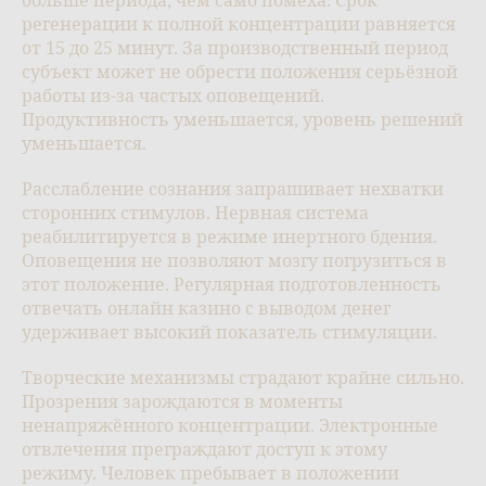
больше периода, чем само помеха. Срок
регенерации к полной концентрации равняется
от 15 до 25 минут. За производственный период
субъект может не обрести положения серьёзной
работы из-за частых оповещений.
Продуктивность уменьшается, уровень решений
уменьшается.
Расслабление сознания запрашивает нехватки
сторонних стимулов. Нервная система
реабилитируется в режиме инертного бдения.
Оповещения не позволяют мозгу погрузиться в
этот положение. Регулярная подготовленность
отвечать онлайн казино с выводом денег
удерживает высокий показатель стимуляции.
Творческие механизмы страдают крайне сильно.
Прозрения зарождаются в моменты
ненапряжённого концентрации. Электронные
отвлечения преграждают доступ к этому
режиму. Человек пребывает в положении