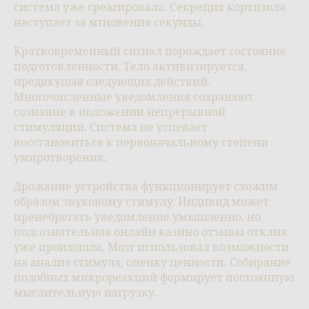
система уже среагировала. Секреция кортизола
наступает за мгновения секунды.
Кратковременный сигнал порождает состояние
подготовленности. Тело активизируется,
предвкушая следующих действий.
Многочисленные уведомления сохраняют
сознание в положении непрерывной
стимуляции. Система не успевает
восстановиться к первоначальному степени
умиротворения.
Дрожание устройства функционирует схожим
образом звуковому стимулу. Индивид может
пренебрегать уведомление умышленно, но
подсознательная онлайн казино отзывы отклик
уже произошла. Мозг использовал возможности
на анализ стимула, оценку ценности. Собирание
подобных микрореакций формирует постоянную
мыслительную нагрузку.