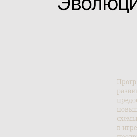
Эволюци
Прогр
разви
предо
повыш
схемы
в игр