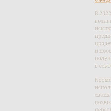
В 202
возна
исклю
продв
проде
и поо
получ
в сек
Кроме
испол
своих
позво
персо