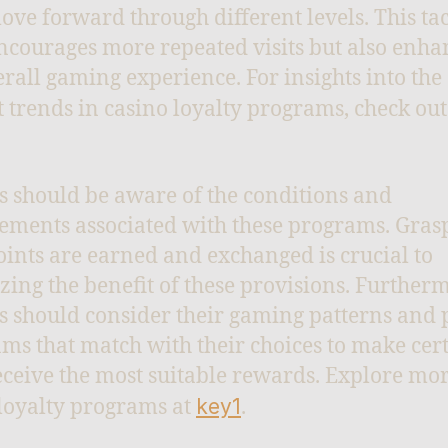
ove forward through different levels. This tac
ncourages more repeated visits but also enha
erall gaming experience. For insights into the
 trends in casino loyalty programs, check ou
s should be aware of the conditions and
ements associated with these programs. Gras
ints are earned and exchanged is crucial to
zing the benefit of these provisions. Further
s should consider their gaming patterns and 
ms that match with their choices to make cer
eceive the most suitable rewards. Explore mo
loyalty programs at
key1
.