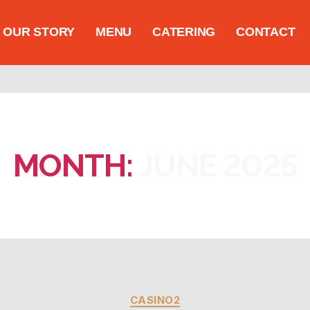
OUR STORY
MENU
CATERING
CONTACT
MONTH:
JUNE 2025
CASINO2