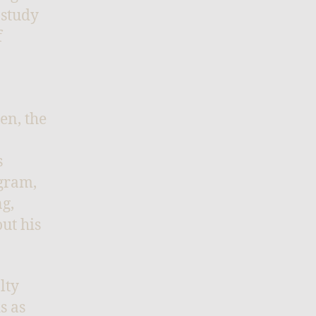
 study
f
en, the
a
s
gram,
g,
ut his
lty
s as