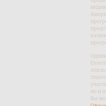
продв
индив
Амери
прогр
предс
казин
прогр
Одним
Enter
лояль
тщате
участ
но и 
Вы мо
Офици