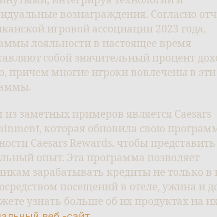
инутыми, интегрируя технологии и
идуальные вознаграждения. Согласно отч
канской игровой ассоциации 2023 года,
аммы лояльности в настоящее время
тавляют собой значительный процент дох
о, причем многие игроки вовлечены в эти
аммы.
 из заметных примеров является Caesars
tainment, которая обновила свою програм
ности Caesars Rewards, чтобы представить
льный опыт. Эта программа позволяет
никам зарабатывать кредиты не только в 
посредством посещений в отеле, ужина и до
жете узнать больше об их продуктах на и
альный веб -сайт
.