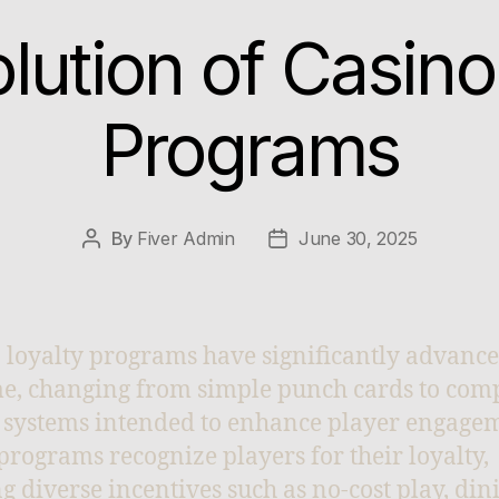
lution of Casino
Programs
By
Fiver Admin
June 30, 2025
 loyalty programs have significantly advanc
me, changing from simple punch cards to com
l systems intended to enhance player engage
programs recognize players for their loyalty,
ng diverse incentives such as no-cost play, din