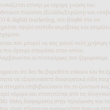
υσιάζεται επίσης με ισχυρή γνώση του
θετικού πλαισίου (Ελλάδα/Ευρώπη) και υπό
EO & digital marketing, που βοηθά στο να
ηρείται υψηλό επίπεδο ακρίβειας και επιμέλε
εχόμενο.
είναι που μπορεί να σας φανεί πολύ χρήσιμη 
α που έχουμε ετοιμάσει στην οποία
λαμβάνονται οι πλατφόρμες που ξεχωρίσαμε.
ημαίνει ότι δεν θα βαρεθείτε εύκολα και θα έ
τητα να εξερευνήσετε διαφορετικά είδη παιχ
α στοιχεία επιβεβαιώνουν ότι το ζωντανό καζ
ργεί νόμιμα και εποπτεύεται από τις ελληνικέ
 Με τόσες διαφημίσεις στην τηλεόραση και το
τυο, είναι εύλογο να αναρωτιέστε ποιο να επιλ