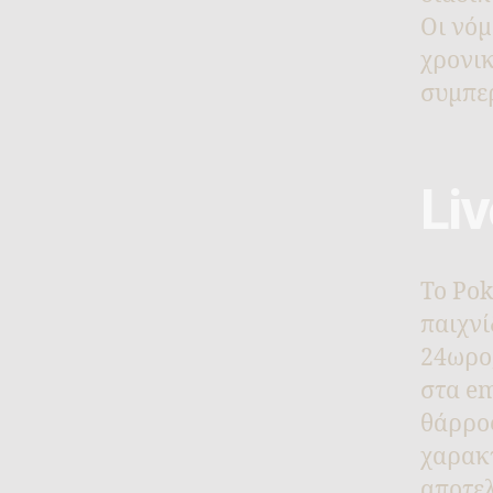
Οι νόμ
χρονικ
συμπε
Li
Το Pok
παιχνί
24ωρο,
στα em
θάρρος
χαρακτ
αποτελ