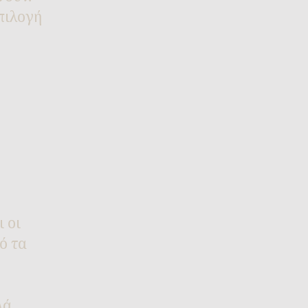
επιλογή
 οι
ό τα
λά