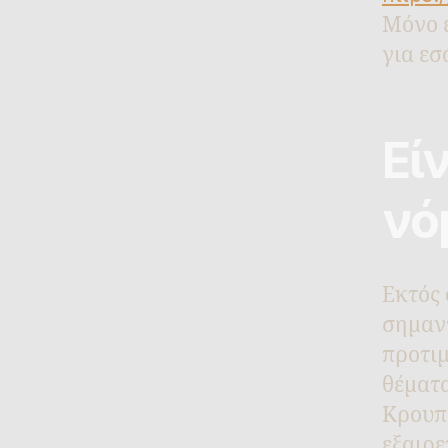
Μόνο έ
για εσ
Είν
νό
Εκτός 
σημαντ
προτιμ
θέματα
Κρουπ
εξαιρε