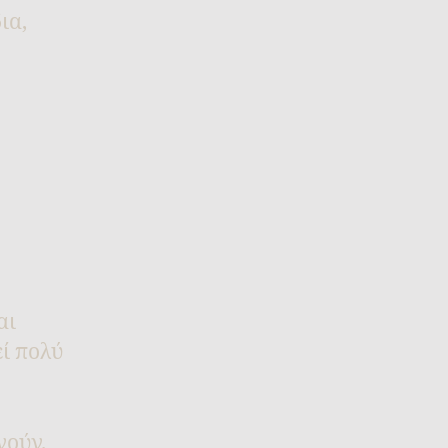
ια,
αι
ί πολύ
νούν.