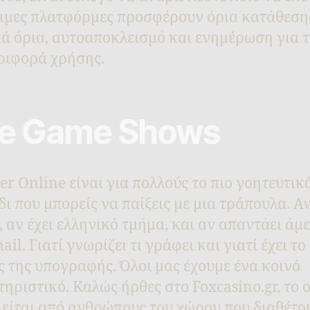
ιμες πλατφόρμες προσφέρουν όρια κατάθεση
ά όρια, αυτοαποκλεισμό και ενημέρωση για 
ριφορά χρήσης.
ve Game Shows
er Online είναι για πολλούς το πιο γοητευτικ
δι που μπορείς να παίξεις με μια τράπουλα. Αν
 αν έχει ελληνικό τμήμα, και αν απαντάει άμ
ail. Γιατί γνωρίζει τι γράφει και γιατί έχει το
 της υπογραφής. Όλοι μας έχουμε ένα κοινό
ηριστικό. Καλώς ήρθες στο Foxcasino.gr, το 
είται από ανθρώπους του χώρου που διαθέτο