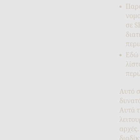
Παρο
νομο
σε S
διατ
περι
Εδώ 
λίστ
περι
Αυτό σ
δυνατό
Αυτά τ
λειτου
αρχές.
διαδίκ