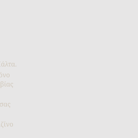
Μάλτα.
όνο
ρβίας
 σας
αζίνο