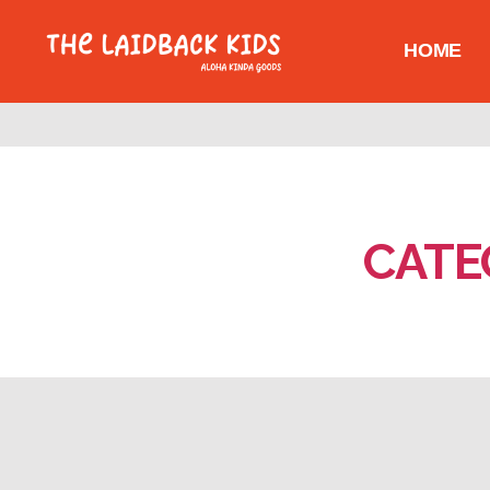
HOME
CATE