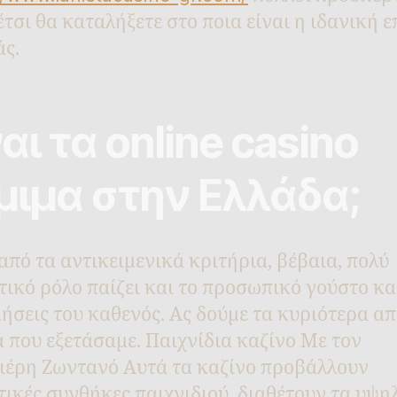
τσι θα καταλήξετε στο ποια είναι η ιδανική 
άς.
αι τα online casino
μιμα στην Ελλάδα;
από τα αντικειμενικά κριτήρια, βέβαια, πολύ
ικό ρόλο παίζει και το προσωπικό γούστο και
ήσεις του καθενός. Ας δούμε τα κυριότερα απ
 που εξετάσαμε. Παιχνίδια καζίνο Με τον
ιέρη Ζωντανό Αυτά τα καζίνο προβάλλουν
τικές συνθήκες παιχνιδιού, διαθέτουν τα υψη