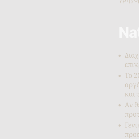
Na
Διαχ
επικ
Το 2
αργό
και 
Αν θ
προτ
Γενι
προσ