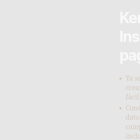
Ke
Ins
pa
Ya s
crea
fáci
Coné
dato
camp
incl