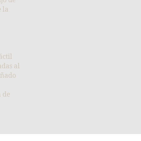
ujo de
 la
ctil
adas al
eñado
 de