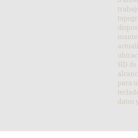
o anot
trabaj
topogr
dispos
manten
actual
ubicac
HD de 
alcan
para u
teclad
datos 