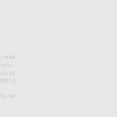
o hasta
frece
caneos
didad y
a
o, del