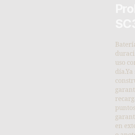
Pro
SC
Baterí
duraci
uso co
día.Ya
constr
garant
recarg
puntos
garant
en ext