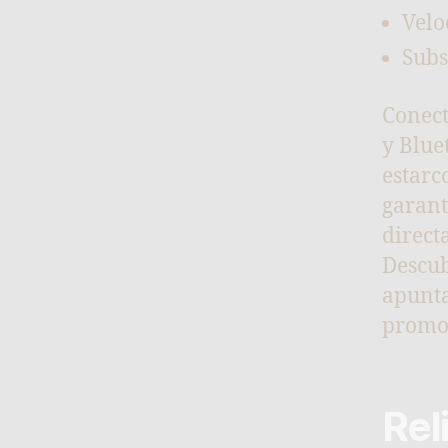
Velo
Subs
Conect
y Blue
estarc
garant
directa
Descub
apunta
promo
Rel