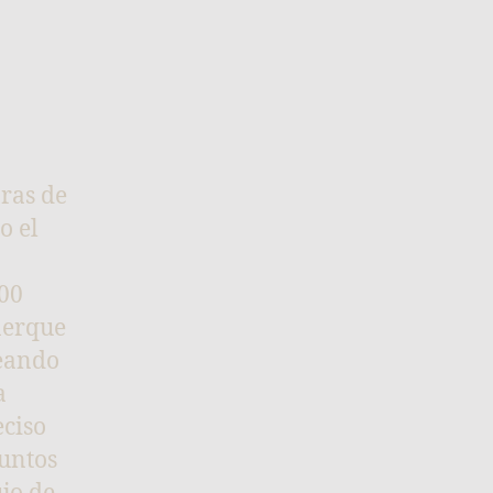
ras de
o el
300
nerque
teando
a
eciso
puntos