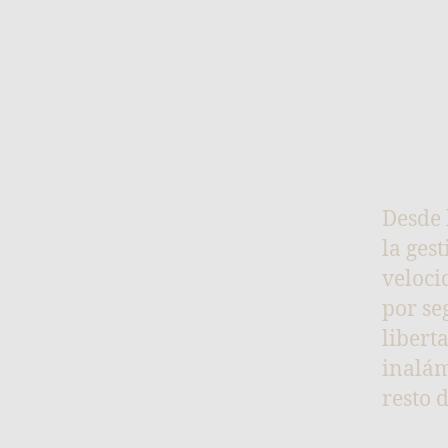
Desde 
la ges
veloci
por se
libert
inalám
resto d