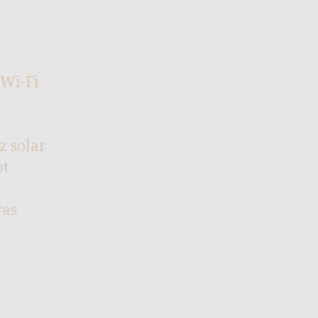
 Wi-Fi
z solar
pt
ras