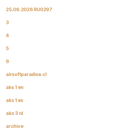
25.06.2026 RU0297
3
4
5
6
airsoftparadise.cl
aks 1 en
aks 1 es
aks 3 nl
archive