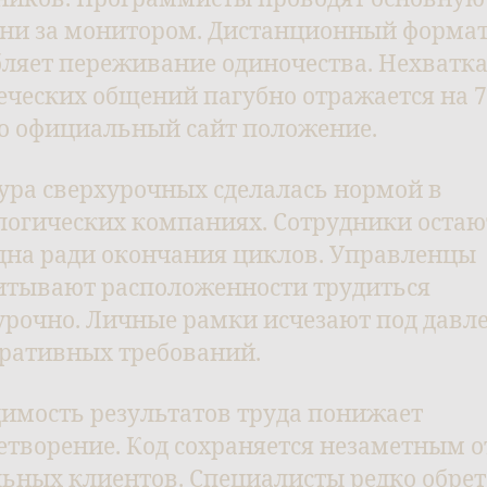
ни за монитором. Дистанционный форма
бляет переживание одиночества. Нехватк
еческих общений пагубно отражается на 
о официальный сайт положение.
ура сверхурочных сделалась нормой в
логических компаниях. Сотрудники остаю
дна ради окончания циклов. Управленцы
итывают расположенности трудиться
урочно. Личные рамки исчезают под давл
ративных требований.
имость результатов труда понижает
етворение. Код сохраняется незаметным о
ьных клиентов. Специалисты редко обре