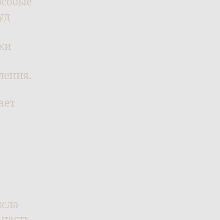
особые
уд
ки
ления.
ает
исла
 часть