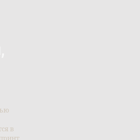
,
я
тью
ся в
спринт