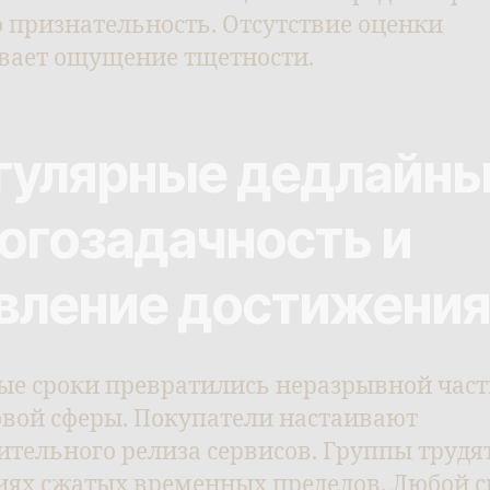
 признательность. Отсутствие оценки
вает ощущение тщетности.
гулярные дедлайны
огозадачность и
вление достижени
ые сроки превратились неразрывной час
вой сферы. Покупатели настаивают
ительного релиза сервисов. Группы трудят
иях сжатых временных пределов. Любой 