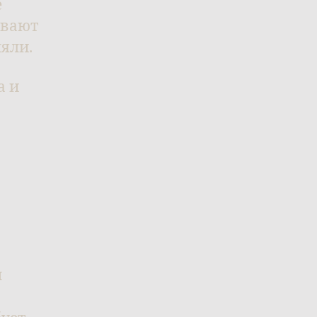
е
ивают
яли.
а и
ы