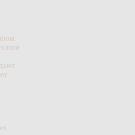
мпом.
тологи
здают
ют
ет