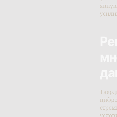
явную
усили
Ре
мн
да
Твёрд
цифро
стрем
услов