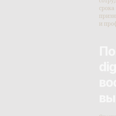
сотру
срока
призн
и про
По
di
во
вы