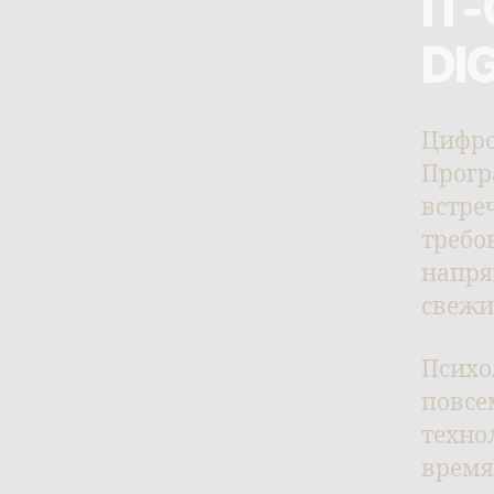
IT
DI
Цифро
Прогр
встре
требо
напря
свежи
Психо
повсе
техно
время