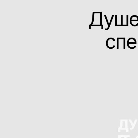
Душев
спе
ДУ