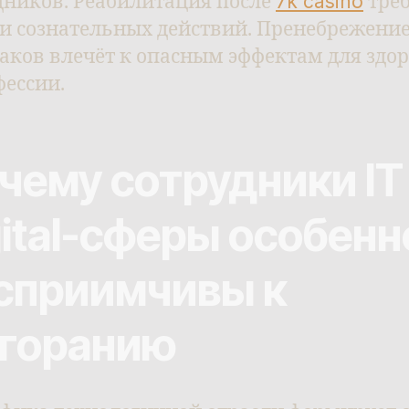
дников. Реабилитация после
7k casino
треб
 и сознательных действий. Пренебрежени
аков влечёт к опасным эффектам для здо
фессии.
чему сотрудники IT
gital-сферы особенн
сприимчивы к
горанию