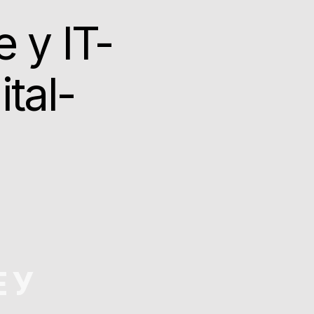
 у IT-
tal-
 У