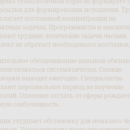
фика технологичной отрасли формирует 
осылки для формирования истощения. Тр
олагает постоянной концентрации на
актных задачах. Программисты и аналити
шают трудные логические задачи часами.
лект не обретает необходимого восстанов
ительное обесценивание навыков обязыв
шенствоваться систематически. Свежие
ворки выходят ежегодно. Специалисты
щают персональное период на изучение
логий. Опасение отстать от сферы рождает
ную озабоченность.
ция ухудшает обстановку для немалого ч
ников. Программисты проводят основную