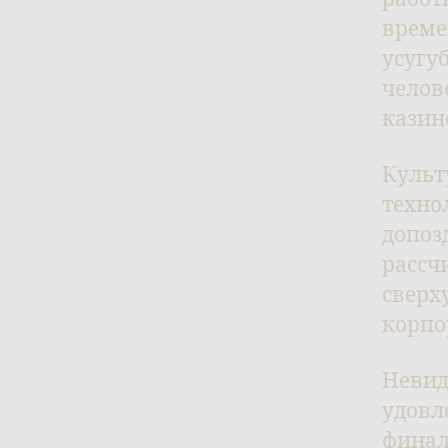
време
усугу
челов
казин
Культ
техно
допоз
рассч
сверх
корпо
Невид
удовл
финал