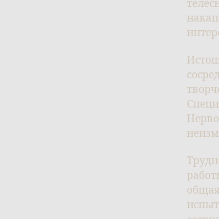
телес
накап
интер
Истощ
сосре
творч
Специ
Нерво
неизм
Трудн
работ
общая
испыт