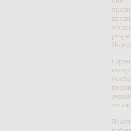
Специ
предп
предп
абстр
разре
Интел
Стрем
совер
фрейм
посвя
техно
затяж
Изоля
работ