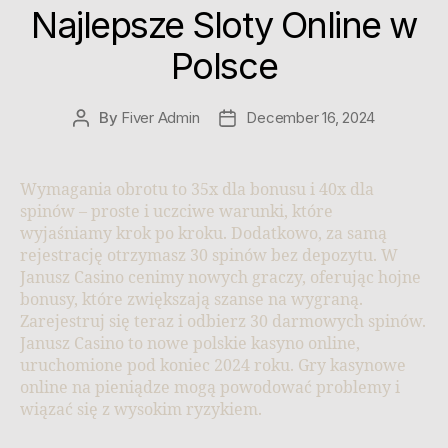
Najlepsze Sloty Online w
Polsce
By
Fiver Admin
December 16, 2024
Wymagania obrotu to 35x dla bonusu i 40x dla
spinów – proste i uczciwe warunki, które
wyjaśniamy krok po kroku. Dodatkowo, za samą
rejestrację otrzymasz 30 spinów bez depozytu. W
Janusz Casino cenimy nowych graczy, oferując hojne
bonusy, które zwiększają szanse na wygraną.
Zarejestruj się teraz i odbierz 30 darmowych spinów.
Janusz Casino to nowe polskie kasyno online,
uruchomione pod koniec 2024 roku. Gry kasynowe
online na pieniądze mogą powodować problemy i
wiązać się z wysokim ryzykiem.