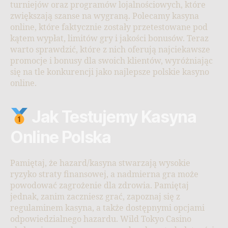
turniejów oraz programów lojalnościowych, które
zwiększają szanse na wygraną. Polecamy kasyna
online, które faktycznie zostały przetestowane pod
kątem wypłat, limitów gry i jakości bonusów. Teraz
warto sprawdzić, które z nich oferują najciekawsze
promocje i bonusy dla swoich klientów, wyróżniając
się na tle konkurencji jako najlepsze polskie kasyno
online.
Jak Testujemy Kasyna
Online Polska
Pamiętaj, że hazard/kasyna stwarzają wysokie
ryzyko straty finansowej, a nadmierna gra może
powodować zagrożenie dla zdrowia. Pamiętaj
jednak, zanim zaczniesz grać, zapoznaj się z
regulaminem kasyna, a także dostępnymi opcjami
odpowiedzialnego hazardu. Wild Tokyo Casino