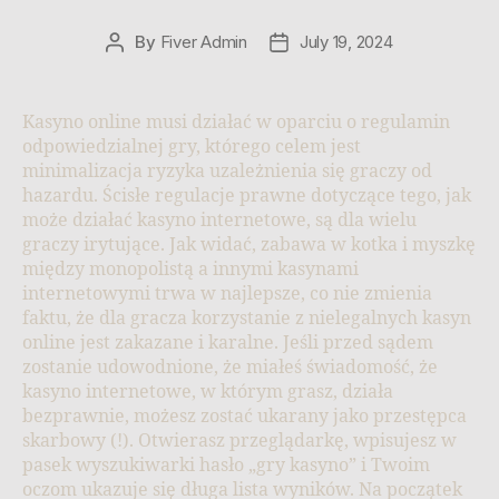
By
Fiver Admin
July 19, 2024
Kasyno online musi działać w oparciu o regulamin
odpowiedzialnej gry, którego celem jest
minimalizacja ryzyka uzależnienia się graczy od
hazardu. Ścisłe regulacje prawne dotyczące tego, jak
może działać kasyno internetowe, są dla wielu
graczy irytujące. Jak widać, zabawa w kotka i myszkę
między monopolistą a innymi kasynami
internetowymi trwa w najlepsze, co nie zmienia
faktu, że dla gracza korzystanie z nielegalnych kasyn
online jest zakazane i karalne. Jeśli przed sądem
zostanie udowodnione, że miałeś świadomość, że
kasyno internetowe, w którym grasz, działa
bezprawnie, możesz zostać ukarany jako przestępca
skarbowy (!). Otwierasz przeglądarkę, wpisujesz w
pasek wyszukiwarki hasło „gry kasyno” i Twoim
oczom ukazuje się długa lista wyników. Na początek