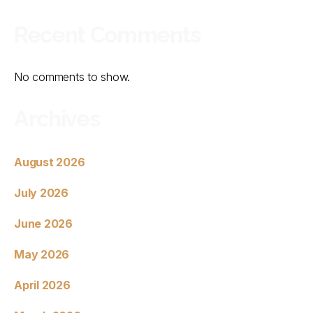
Recent Comments
No comments to show.
Archives
August 2026
July 2026
June 2026
May 2026
April 2026