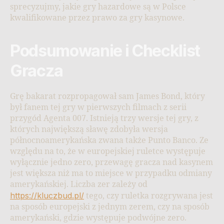
sprecyzujmy, jakie gry hazardowe są w Polsce
kwalifikowane przez prawo za gry kasynowe.
Podsumowanie i Checklist
Gracza
Grę bakarat rozpropagował sam James Bond, który
był fanem tej gry w pierwszych filmach z serii
przygód Agenta 007. Istnieją trzy wersje tej gry, z
których największą sławę zdobyła wersja
północnoamerykańska zwana także Punto Banco. Ze
względu na to, że w europejskiej ruletce występuje
wyłącznie jedno zero, przewagę gracza nad kasynem
jest większa niż ma to miejsce w przypadku odmiany
amerykańskiej. Liczba zer zależy od
https://kluczbud.pl/
tego, czy ruletka rozgrywana jest
na sposób europejski z jednym zerem, czy na sposób
amerykański, gdzie występuje podwójne zero.