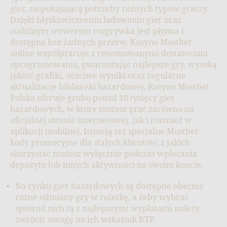
gier, zaspokajającą potrzeby różnych typów graczy.
Dzięki błyskawicznemu ładowaniu gier oraz
stabilnym serwerom rozgrywka jest płynna i
dostępna bez żadnych przerw. Kasyno Mostbet
online współpracuje z renomowanymi dostawcami
oprogramowania, gwarantując najlepsze gry, wysoką
jakość grafiki, uczciwe wyniki oraz regularne
aktualizacje biblioteki hazardowej. Kasyno Mostbet
Polska oferuje grubo ponad 10 tysięcy gier
hazardowych, w które możesz grać zarówno na
oficjalnej stronie internetowej, jak i również w
aplikacji mobilnej. Istnieją też specjalne Mostbet
kody promocyjne dla stałych klientów, z jakich
skorzystać możesz wyłącznie podczas wpłacania
depozytu lub innych aktywności na swoim koncie.
Na rynku gier hazardowych są dostępne obecnie
różne odmiany gry w ruletkę, a żeby wybrać
spośród nich tą z najlepszymi wypłatami należy
zwrócić uwagę na ich wskaźnik RTP.