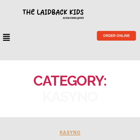
ORDER ONLINE
CATEGORY:
KASYNO
KASYNO