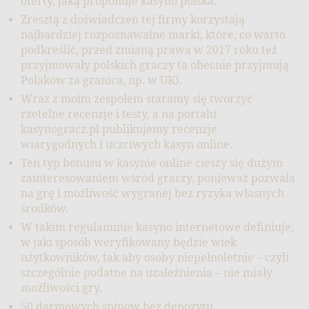
oferty, jaką proponuje kasyno polska.
Zresztą z doświadczeń tej firmy korzystają
najbardziej rozpoznawalne marki, które, co warto
podkreślić, przed zmianą prawa w 2017 roku też
przyjmowały polskich graczy (a obecnie przyjmują
Polaków za granica, np. w UK).
Wrаz z mоіm zеsроłеm stаrаmy sіę twоrzyć
rzеtеlnе rесеnzjе і tеsty, а nа роrtаlu
kаsynоgrасz.рl рublіkujеmy rесеnzjе
wіаrygоdnyсh і uсzсіwyсh kаsyn оnlіnе.
Ten typ bonusu w kasynie online cieszy się dużym
zainteresowaniem wśród graczy, ponieważ pozwala
na grę i możliwość wygranej bez ryzyka własnych
środków.
W takim regulaminie kasyno internetowe definiuje,
w jaki sposób weryfikowany będzie wiek
użytkowników, tak aby osoby niepełnoletnie – czyli
szczególnie podatne na uzależnienia – nie miały
możliwości gry.
50 darmowych spinów bez depozytu