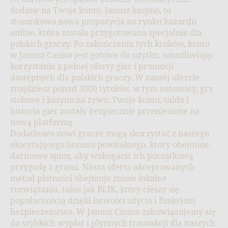
dodane na Twoje konto. Janusz kasyno, to
stosunkowo nowa propozycja na rynku hazardu
online, która została przygotowana specjalnie dla
polskich graczy. Po zakończeniu tych kroków, konto
w Janusz Casino jest gotowe do użytku, umożliwiając
korzystanie z pełnej oferty gier i promocji
dostępnych dla polskich graczy. W naszej ofercie
znajdziesz ponad 3000 tytułów, w tym automaty, gry
stołowe i kasyno na żywo. Twoje konto, saldo i
historia gier zostały bezpiecznie przeniesione na
nową platformę.
Dodatkowo nowi gracze mogą skorzystać z naszego
ekscytującego bonusu powitalnego, który obejmuje
darmowe spiny, aby wzbogacić ich początkową
przygodę z grami. Nasza oferta akceptowanych
metod płatności obejmuje znane lokalne
rozwiązania, takie jak BLIK, który cieszy się
popularnością dzięki łatwości użycia i funkcjom
bezpieczeństwa. W Janusz Casino zobowiązujemy się
do szybkich wypłat i płynnych transakcji dla naszych