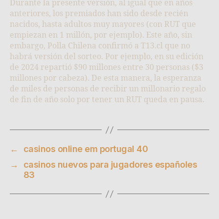
Durante la presente versión, al igual que en años
anteriores, los premiados han sido desde recién
nacidos, hasta adultos muy mayores (con RUT que
empiezan en 1 millón, por ejemplo). Este año, sin
embargo, Polla Chilena confirmó a T13.cl que no
habrá versión del sorteo. Por ejemplo, en su edición
de 2024 repartió $90 millones entre 30 personas ($3
millones por cabeza). De esta manera, la esperanza
de miles de personas de recibir un millonario regalo
de fin de año solo por tener un RUT queda en pausa.
←
casinos online em portugal 40
→
casinos nuevos para jugadores españoles
83