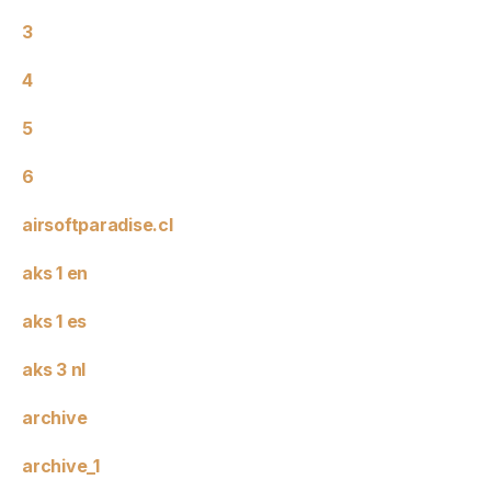
3
4
5
6
airsoftparadise.cl
aks 1 en
aks 1 es
aks 3 nl
archive
archive_1