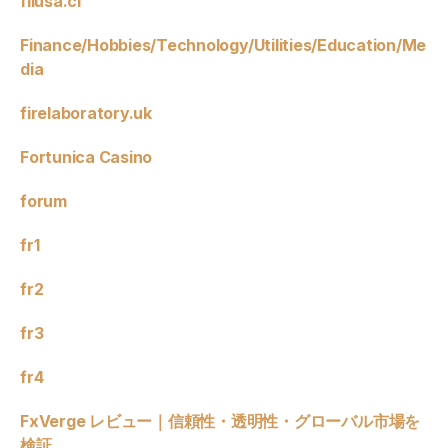
filusa.cl
Finance/Hobbies/Technology/Utilities/Education/Me
dia
firelaboratory.uk
Fortunica Casino
forum
fr1
fr2
fr3
fr4
FxVerge レビュー｜信頼性・透明性・グローバル市場を
検証