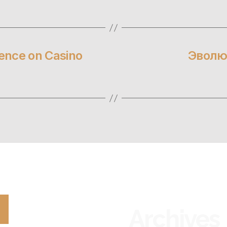
igence on Casino
Эволю
Archives