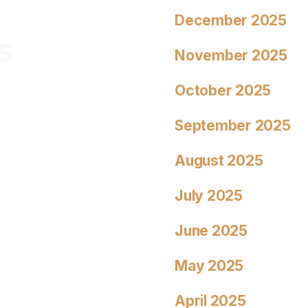
December 2025
s
November 2025
October 2025
September 2025
August 2025
July 2025
June 2025
May 2025
April 2025