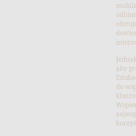
mobiln
odbior
oferuj
dowied
intern
Jednak
aby gr
Edukac
do wsp
kluczo
Wspier
zajmuj
korzyś