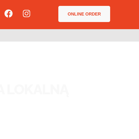
ONLINE ORDER
A LOKALNĄ