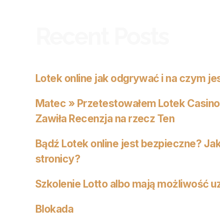
Recent Posts
Lotek online jak odgrywać i na czym jes
Matec » Przetestowałem Lotek Casino 
Zawiła Recenzja na rzecz Ten
Bądź Lotek online jest bezpieczne? Ja
stronicy?
Szkolenie Lotto albo mają możliwość u
Blokada