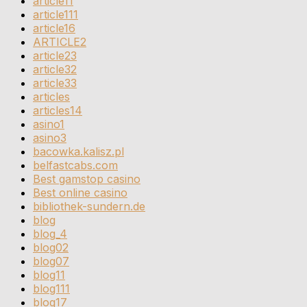
article11
article111
article16
ARTICLE2
article23
article32
article33
articles
articles14
asino1
asino3
bacowka.kalisz.pl
belfastcabs.com
Best gamstop casino
Best online casino
bibliothek-sundern.de
blog
blog_4
blog02
blog07
blog11
blog111
blog17