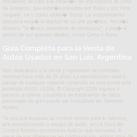
oficialismo de cara a la creaci�n de una especie de junta
de Gobierno, que estar�a presidida por Rubio y por Pete
Hegseth, tal y como orden� Trump. La vicepresidenta
ejecutiva exigi� la libertad de su jefe pol�tico, Nicol�s
Maduro, "el �nico presidente de Venezuela", y pidi� el
apoyo de sus grandes aliados, como China y Rusia.
Guía Completa para la Venta de
Autos Usados en San Luis, Argentina
Nos dedicamos a la venta y reparación de controles
remotos hace más de 25 años. La reproducción total o
parcial de cualquier material contenido en este portal está
prohibido.AVISO LEGAL © Copyright 2026 Ingresa a
servicio al cliente. La política de tratamiento de datos
personales de gurú puede ser consultada en Términos
legales.
Ya sea que busques un control remoto para tu televisor,
aire acondicionado o equipo de audio, en La Casa del
Control Remoto encontrarás todo lo que necesitas. A
pesar de sus diferencias en configuración, ambos tipos de