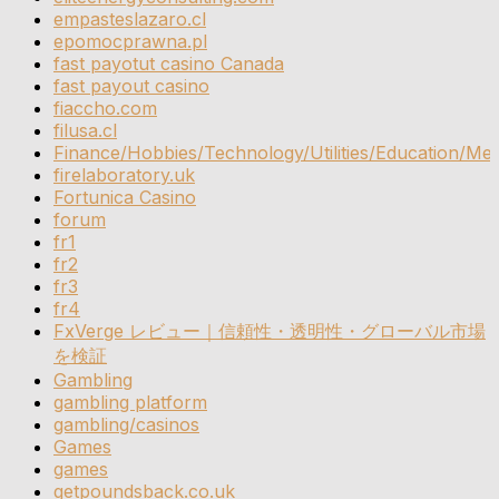
empasteslazaro.cl
epomocprawna.pl
fast payotut casino Canada
fast payout casino
fiaccho.com
filusa.cl
Finance/Hobbies/Technology/Utilities/Education/Med
firelaboratory.uk
Fortunica Casino
forum
fr1
fr2
fr3
fr4
FxVerge レビュー｜信頼性・透明性・グローバル市場
を検証
Gambling
gambling platform
gambling/casinos
Games
games
getpoundsback.co.uk