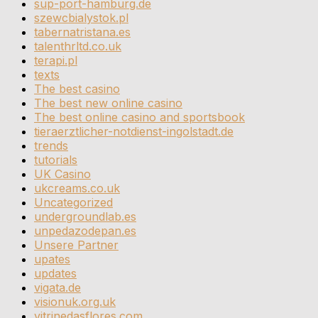
sup-port-hamburg.de
szewcbialystok.pl
tabernatristana.es
talenthrltd.co.uk
terapi.pl
texts
The best casino
The best new online casino
The best online casino and sportsbook
tieraerztlicher-notdienst-ingolstadt.de
trends
tutorials
UK Casino
ukcreams.co.uk
Uncategorized
undergroundlab.es
unpedazodepan.es
Unsere Partner
upates
updates
vigata.de
visionuk.org.uk
vitrinedasflores.com