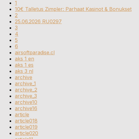
1
10€ Talletus Zimpler: Parhaat Kasinot & Bonukset
2
25.06.2026 RU0297
3
4
5
6
airsoftparadise.cl
aks 1 en
aks 1 es
aks 3 nl
archive
archive_1
archive_2
archive_3
archive10
archive16
article
article018
article019
article020