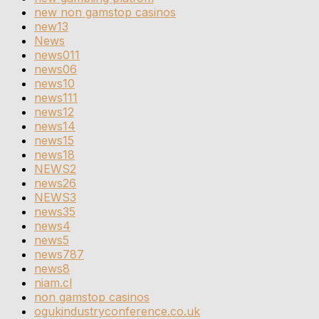
new non gamstop casinos
new13
News
news011
news06
news10
news111
news12
news14
news15
news18
NEWS2
news26
NEWS3
news35
news4
news5
news787
news8
niam.cl
non gamstop casinos
ogukindustryconference.co.uk