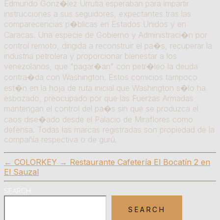
Edmundo Gonz�lez Urrutia esperaban para impartir
instrucciones a sus seguidores, expectantes tras las
comparecencias p�blicas en Estados Unidos y en
Caracas. Una especie de Gobierno y Administraci�n por
control remoto, dirigida a reconstruir el pa�s, recuperar la
industria petrolera y proporcionar bienestar a los
venezolanos, que "pagar�an" con petr�leo la deuda
contra�da con Washington. Estos comicios tampoco
est�n en la hoja de ruta inicial que Washington s�lo ha
esbozado, preocupado por que las Fuerzas Armadas
mantengan el control del pa�s sin que se produzca el
caos dise�ado desde el Palacio de Miraflores como
defensa. Todas las marcas registradas son propiedad de la
compañía respectiva o de gurú.
←
COLORKEY
→
Restaurante Cafetería El Bocatín 2 en
El Sauzal
SEARCH
SEARCH