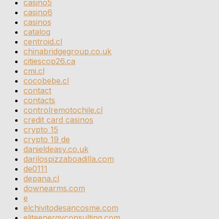
casino5
casino6
casinos
catalog
centroid.cl
chinabridgegroup.co.uk
citiescop26.ca
cmi.cl
cocobebe.cl
contact
contacts
controlremotochile.cl
credit card casinos
crypto 15
crypto 19 de
danieldeasy.co.uk
darilospizzaboadilla.com
de0111
depana.cl
downearms.com
e
elchivitodesancosme.com
eliteenergyconsulting.com