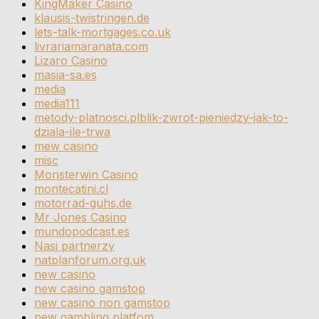
KingMaker Casino
klausis-twistringen.de
lets-talk-mortgages.co.uk
livrariamaranata.com
Lizaro Casino
masia-sa.es
media
media111
metody-platnosci.plblik-zwrot-pieniedzy-jak-to-
dziala-ile-trwa
mew casino
misc
Monsterwin Casino
montecatini.cl
motorrad-guhs.de
Mr Jones Casino
mundopodcast.es
Nasi partnerzy
natplanforum.org.uk
new casino
new casino gamstop
new casino non gamstop
new gambling platfom