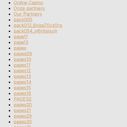
Online Casino
Onze partners
Our Partners
pack005
pack012_8nqa70vz0rp
pack054_vj6nbsisoh
page11
page13
pages
pages09
pages10
pages11
pages12
pages13
pages14
pages15
pages16
PAGES2
pages20
pages21
pages29
pages30