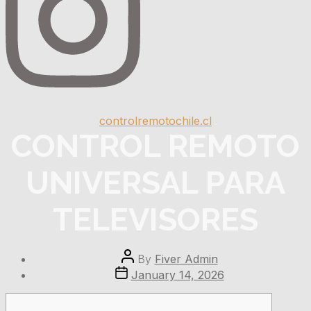
Categories
controlremotochile.cl
CONTROL REMOTO
UNIVERSAL PARA
TELEVISORES
Post
By
Fiver Admin
author
Post
January 14, 2026
date