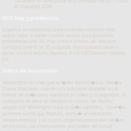
contenido en este portal está prohibido.AVISO LEGAL
© Copyright 2026
RCA Hay 3 productos.
Expertos en soluciones para controles remotos Hola
queria saber si tienen control remoto para proyector
promethean pmr-35. Hay control remoto del televisor
samsung serie 8 de 55 pulgadas Hola quisiwra saber si
tienen control remoto daewoo R-54 E05Televisor plasma
lcd
Datos de sucursales
Washington no cree que la l�der democr�tica, Mar�a
Corina Machado, cuente con suficiente respaldo en el
interior de pa�s para mantener el orden y la seguridad. Si
cualquiera de ellos se rebelara en contra del destino
elegido por Washington para el pa�s petrolero, correr�a
la misma suerte que Maduro, insinu� el mandatario
estadounidense. Los cuatro dirigentes principales ser�an,
en principio, los interlocutores principales del actual