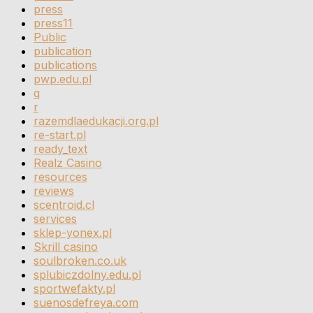
press
press11
Public
publication
publications
pwp.edu.pl
q
r
razemdlaedukacji.org.pl
re-start.pl
ready_text
Realz Casino
resources
reviews
scentroid.cl
services
sklep-yonex.pl
Skrill casino
soulbroken.co.uk
splubiczdolny.edu.pl
sportwefakty.pl
suenosdefreya.com