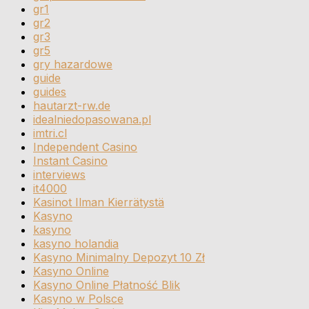
gr1
gr2
gr3
gr5
gry hazardowe
guide
guides
hautarzt-rw.de
idealniedopasowana.pl
imtri.cl
Independent Casino
Instant Casino
interviews
it4000
Kasinot Ilman Kierrätystä
Kasyno
kasyno
kasyno holandia
Kasyno Minimalny Depozyt 10 Zł
Kasyno Online
Kasyno Online Płatność Blik
Kasyno w Polsce