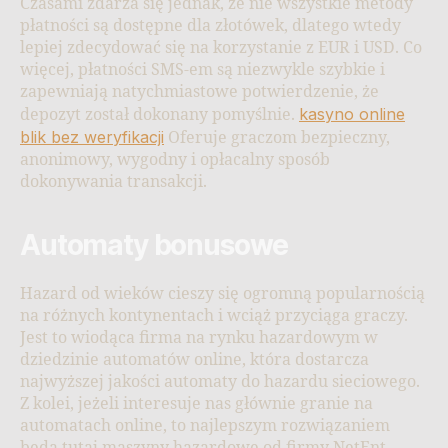
Czasami zdarza się jednak, że nie wszystkie metody
płatności są dostępne dla złotówek, dlatego wtedy
lepiej zdecydować się na korzystanie z EUR i USD. Co
więcej, płatności SMS-em są niezwykle szybkie i
zapewniają natychmiastowe potwierdzenie, że
kasyno online
depozyt został dokonany pomyślnie.
blik bez weryfikacji
Oferuje graczom bezpieczny,
anonimowy, wygodny i opłacalny sposób
dokonywania transakcji.
Automaty bonusowe
Hazard od wieków cieszy się ogromną popularnością
na różnych kontynentach i wciąż przyciąga graczy.
Jest to wiodąca firma na rynku hazardowym w
dziedzinie automatów online, która dostarcza
najwyższej jakości automaty do hazardu sieciowego.
Z kolei, jeżeli interesuje nas głównie granie na
automatach online, to najlepszym rozwiązaniem