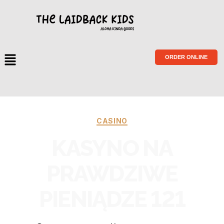
ORDER ONLINE
CASINO
KASYNO NA
PRAWDZIWE
PIENIĄDZE 121