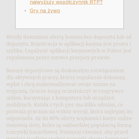
najwyższy współczynnik RTP?
Gry na żywo
Wtedy dostaniesz ofertę bonusu bez depozytu lub od
depozytu. Rejestracja w aplikacji kasyna jest prosta i
szybka. Legalność aplikacji kasynowych w Polsce jest
regulowana przez surowe przepisy prawne.
Bonusy depozytowe są doskonałym rozwiązaniem
dla aktywnych graczy, którzy regularnie dokonują
wpłat i chcą maksymalizować swoje szanse na
wygraną. Gracze mogą uczestniczyć w rozgrywce
online, korzystając z komputera lub urządzeń
mobilnych. Każda z tych gier ma kilka odmian, co
pozwala graczom na wybór wersji, która najlepiej im
odpowiada. Aż do 80% oferty większości kasyn online
stanowią sloty, które są najbardziej popularną formą
rozrywki hazardowej. Pamiętaj również, aby przed