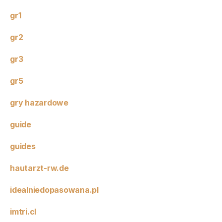
gr1
gr2
gr3
gr5
gry hazardowe
guide
guides
hautarzt-rw.de
idealniedopasowana.pl
imtri.cl