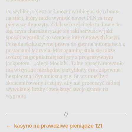
Po szybkiej rejestracji możemy ubiegać się o bonus
na start, który może wynieść nawet PLN za trzy
pierwsze depozyty. Z dalszej części tekstu dowiecie
się, czym charakteryzuje się taki serwis i w jaki
sposób wyszukać go w masie internetowych kasyn.
Posiada ekskluzywne prawa do gier na automatach z
postaciami Marvela. Microgaming stała się także
twórcą najpopularniejszej gry z progresywnym
jackpotem – „Mega Moolah”. Takie oprogramowanie
ma wszystkie niezbędne certyfikaty oraz zapewnia
bezpieczną i dynamiczną grę. Gracz musi być
skoncentrowany i czujny, aby nie przeoczyć żadnej
wywołanej liczby i zwiększyć swoje szanse na
wygraną.
←
kasyno na prawdziwe pieniądze 121