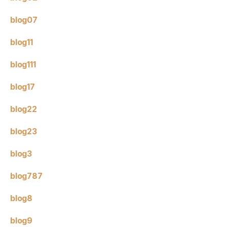
blog07
blog11
blog111
blog17
blog22
blog23
blog3
blog787
blog8
blog9