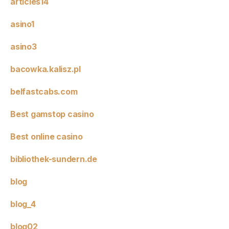
articles14
asino1
asino3
bacowka.kalisz.pl
belfastcabs.com
Best gamstop casino
Best online casino
bibliothek-sundern.de
blog
blog_4
blog02