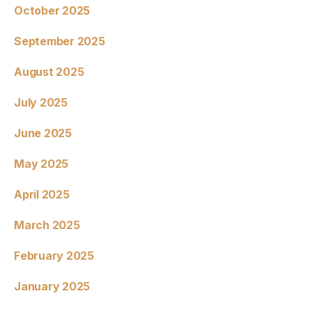
October 2025
September 2025
August 2025
July 2025
June 2025
May 2025
April 2025
March 2025
February 2025
January 2025