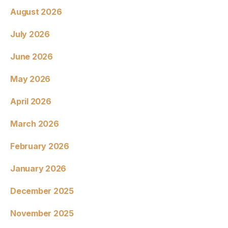
August 2026
July 2026
June 2026
May 2026
April 2026
March 2026
February 2026
January 2026
December 2025
November 2025