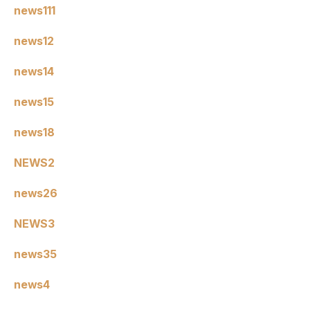
news111
news12
news14
news15
news18
NEWS2
news26
NEWS3
news35
news4