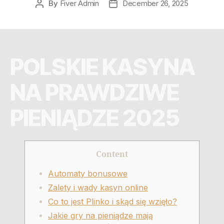
By
Fiver Admin
December 26, 2025
POLSKIE KASYNA
NA PRAWDZIWE
PIENIĄDZE 2025
Content
Automaty bonusowe
Zalety i wady kasyn online
Co to jest Plinko i skąd się wzięło?
Jakie gry na pieniądze mają