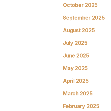
October 2025
September 2025
August 2025
July 2025
June 2025
May 2025
April 2025
March 2025
February 2025