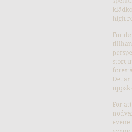
spelau
klädko
high ro
För de
tillha
perspe
stort 
förest
Det är
uppska
För at
nödvän
evenem
evenem