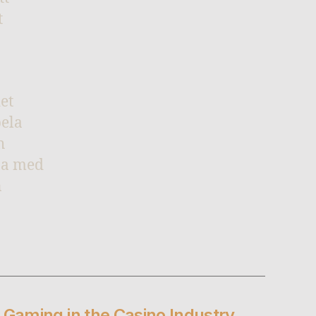
t
et
pela
h
rna med
n
 Gaming in the Casino Industry
→