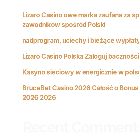
Lizaro Casino owe marka zaufana za s
zawodników spośród Polski
nadprogram, uciechy i bieżące wypłat
Lizaro Casino Polska Zaloguj baczności 
Kasyno sieciowy w energicznie w pol
BruceBet Casino 2026 Całość o Bonus
2026 2026
Recent Comment