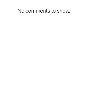
No comments to show.