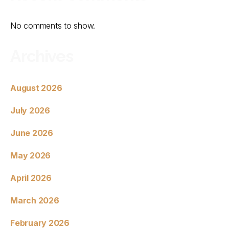
No comments to show.
Archives
August 2026
July 2026
June 2026
May 2026
April 2026
March 2026
February 2026