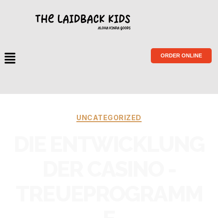
ORDER ONLINE
UNCATEGORIZED
DIE ENTWICKLUNG
DER CASINO -
TREUEPROGRAMM