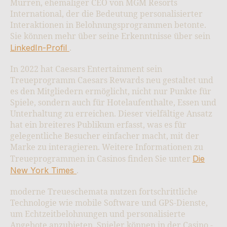
Murren, ehemaliger CEO von MGM Resorts
International, der die Bedeutung personalisierter
Interaktionen in Belohnungsprogrammen betonte.
Sie können mehr über seine Erkenntnisse über sein
LinkedIn-Profil
.
In 2022 hat Caesars Entertainment sein
Treueprogramm Caesars Rewards neu gestaltet und
es den Mitgliedern ermöglicht, nicht nur Punkte für
Spiele, sondern auch für Hotelaufenthalte, Essen und
Unterhaltung zu erreichen. Dieser vielfältige Ansatz
hat ein breiteres Publikum erfasst, was es für
gelegentliche Besucher einfacher macht, mit der
Marke zu interagieren. Weitere Informationen zu
Die
Treueprogrammen in Casinos finden Sie unter
New York Times
.
moderne Treueschemata nutzen fortschrittliche
Technologie wie mobile Software und GPS-Dienste,
um Echtzeitbelohnungen und personalisierte
Angebote anzubieten. Spieler können in der Casino -