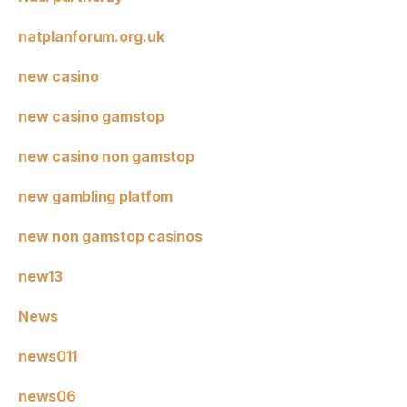
natplanforum.org.uk
new casino
new casino gamstop
new casino non gamstop
new gambling platfom
new non gamstop casinos
new13
News
news011
news06