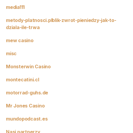
media111
metody-platnosci.plblik-zwrot-pieniedzy-jak-to-
dziala-ile-trwa
mew casino
misc
Monsterwin Casino
montecatini.cl
motorrad-guhs.de
Mr Jones Casino
mundopodcast.es
Nasi partnerzy