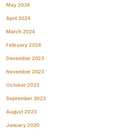
May 2024
April 2024
March 2024
February 2024
December 2023
November 2023
October 2023
September 2023
August 2023
January 2020