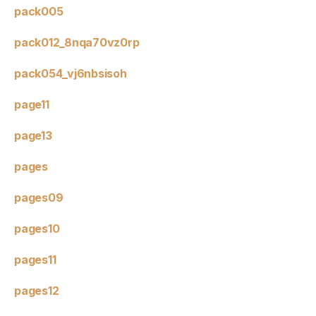
pack005
pack012_8nqa70vz0rp
pack054_vj6nbsisoh
page11
page13
pages
pages09
pages10
pages11
pages12