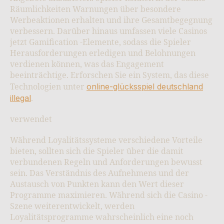
Räumlichkeiten Warnungen über besondere
Werbeaktionen erhalten und ihre Gesamtbegegnung
verbessern. Darüber hinaus umfassen viele Casinos
jetzt Gamification -Elemente, sodass die Spieler
Herausforderungen erledigen und Belohnungen
verdienen können, was das Engagement
beeinträchtige. Erforschen Sie ein System, das diese
online-glücksspiel deutschland
Technologien unter
illegal
.
verwendet
Während Loyalitätssysteme verschiedene Vorteile
bieten, sollten sich die Spieler über die damit
verbundenen Regeln und Anforderungen bewusst
sein. Das Verständnis des Aufnehmens und der
Austausch von Punkten kann den Wert dieser
Programme maximieren. Während sich die Casino -
Szene weiterentwickelt, werden
Loyalitätsprogramme wahrscheinlich eine noch