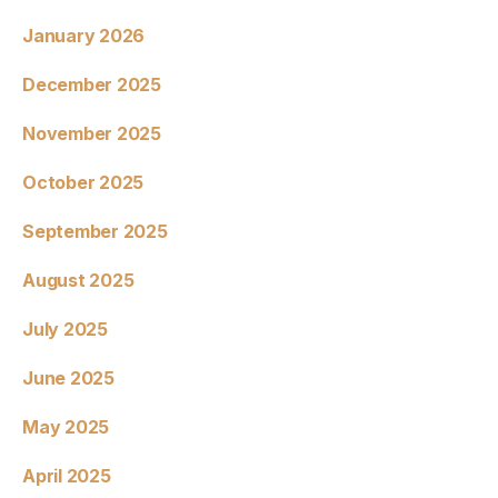
January 2026
December 2025
November 2025
October 2025
September 2025
August 2025
July 2025
June 2025
May 2025
April 2025