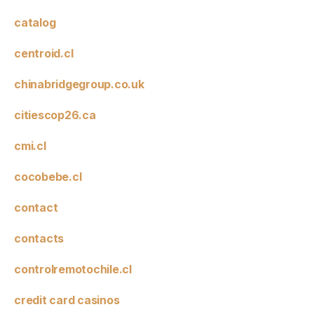
catalog
centroid.cl
chinabridgegroup.co.uk
citiescop26.ca
cmi.cl
cocobebe.cl
contact
contacts
controlremotochile.cl
credit card casinos