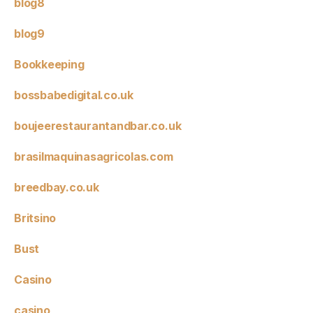
blog8
blog9
Bookkeeping
bossbabedigital.co.uk
boujeerestaurantandbar.co.uk
brasilmaquinasagricolas.com
breedbay.co.uk
Britsino
Bust
Casino
casino