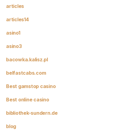
articles
articles14
asino1
asino3
bacowka.kalisz.pl
belfastcabs.com
Best gamstop casino
Best online casino
bibliothek-sundern.de
blog