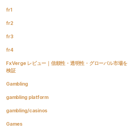
fr1
fr2
fr3
fr4
FxVerge レビュー｜信頼性・透明性・グローバル市場を
検証
Gambling
gambling platform
gambling/casinos
Games