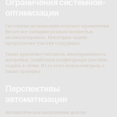
Ограничения системной-
оптимизации
Системная-оптимизация получает ограничения.
Не-все все сценарии реально полностью
автоматизировать. Некоторые задачи
предполагают участия сотрудника.
Также критично учитывать многоуровневость
настройки. Ошибочная конфигурация способна
создать к сбоям. Из-за-этого нужен контроль а-
также проверка.
Перспективы
автоматизации
Автоматическое-выполнение дальше