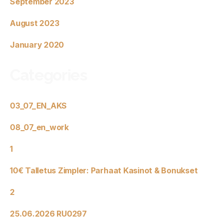
September 2023
August 2023
January 2020
Categories
03_07_EN_AKS
08_07_en_work
1
10€ Talletus Zimpler: Parhaat Kasinot & Bonukset
2
25.06.2026 RU0297