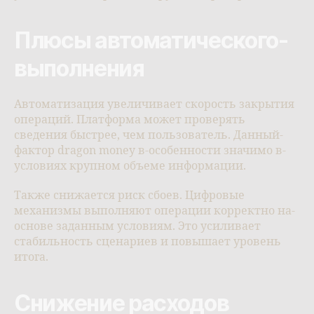
Плюсы автоматического-
выполнения
Автоматизация увеличивает скорость закрытия
операций. Платформа может проверять
сведения быстрее, чем пользователь. Данный-
фактор dragon money в-особенности значимо в-
условиях крупном объеме информации.
Также снижается риск сбоев. Цифровые
механизмы выполняют операции корректно на-
основе заданным условиям. Это усиливает
стабильность сценариев и повышает уровень
итога.
Снижение расходов