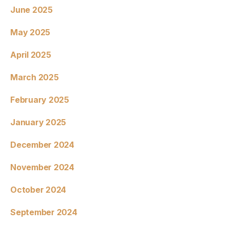
June 2025
May 2025
April 2025
March 2025
February 2025
January 2025
December 2024
November 2024
October 2024
September 2024