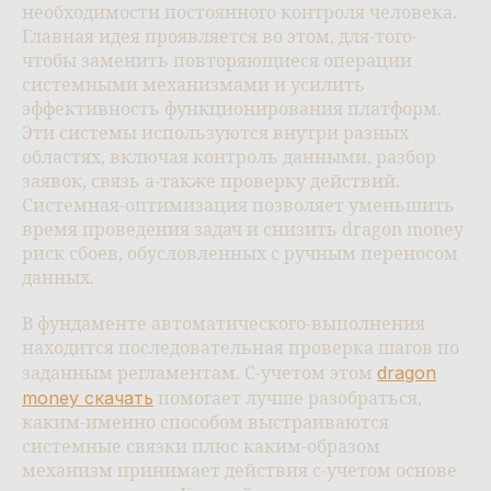
необходимости постоянного контроля человека.
Главная идея проявляется во этом, для-того-
чтобы заменить повторяющиеся операции
системными механизмами и усилить
эффективность функционирования платформ.
Эти системы используются внутри разных
областях, включая контроль данными, разбор
заявок, связь а-также проверку действий.
Системная-оптимизация позволяет уменьшить
время проведения задач и снизить dragon money
риск сбоев, обусловленных с ручным переносом
данных.
В фундаменте автоматического-выполнения
находится последовательная проверка шагов по
dragon
заданным регламентам. С-учетом этом
money скачать
помогает лучше разобраться,
каким-именно способом выстраиваются
системные связки плюс каким-образом
механизм принимает действия с-учетом основе