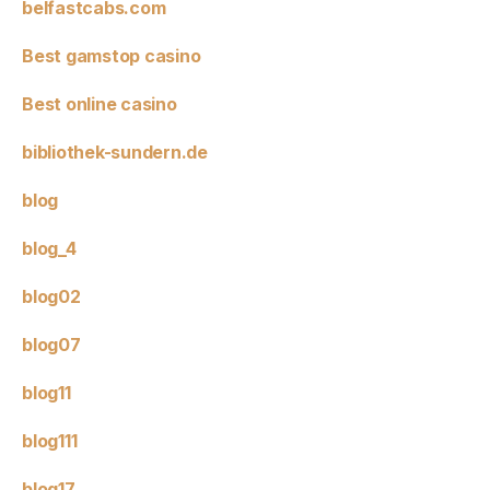
belfastcabs.com
Best gamstop casino
Best online casino
bibliothek-sundern.de
blog
blog_4
blog02
blog07
blog11
blog111
blog17