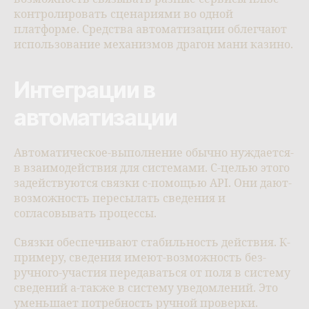
контролировать сценариями во одной
платформе. Средства автоматизации облегчают
использование механизмов драгон мани казино.
Интеграции в
автоматизации
Автоматическое-выполнение обычно нуждается-
в взаимодействия для системами. С-целью этого
задействуются связки с-помощью API. Они дают-
возможность пересылать сведения и
согласовывать процессы.
Связки обеспечивают стабильность действия. К-
примеру, сведения имеют-возможность без-
ручного-участия передаваться от поля в систему
сведений а-также в систему уведомлений. Это
уменьшает потребность ручной проверки.