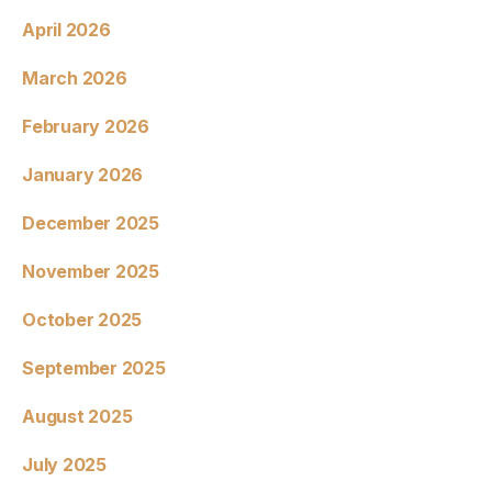
April 2026
March 2026
February 2026
January 2026
December 2025
November 2025
October 2025
September 2025
August 2025
July 2025