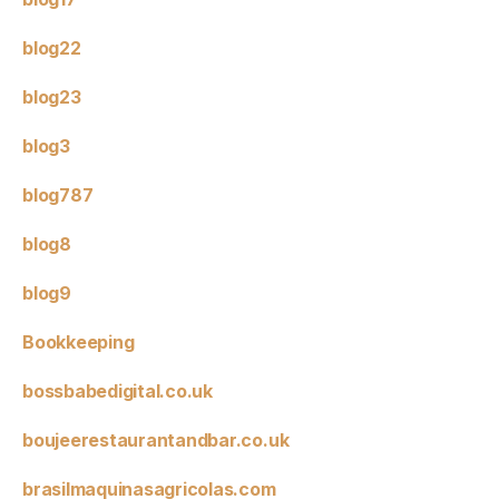
blog22
blog23
blog3
blog787
blog8
blog9
Bookkeeping
bossbabedigital.co.uk
boujeerestaurantandbar.co.uk
brasilmaquinasagricolas.com