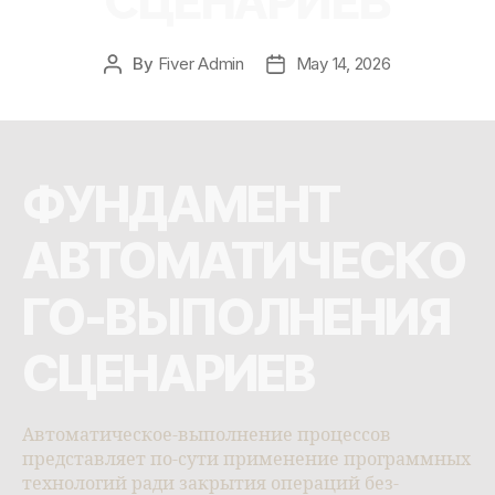
СЦЕНАРИЕВ
By
Fiver Admin
May 14, 2026
ФУНДАМЕНТ
АВТОМАТИЧЕСКО
ГО-ВЫПОЛНЕНИЯ
СЦЕНАРИЕВ
Автоматическое-выполнение процессов
представляет по-сути применение программных
технологий ради закрытия операций без-