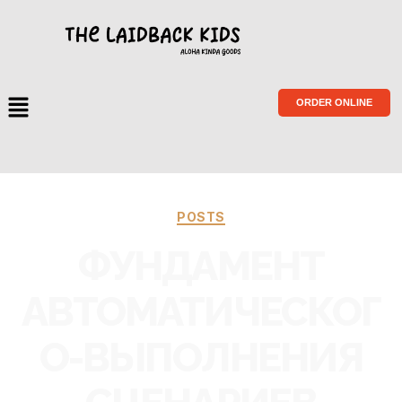
ORDER ONLINE
POSTS
ФУНДАМЕНТ
АВТОМАТИЧЕСКОГ
О-ВЫПОЛНЕНИЯ