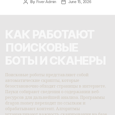
By
Fiver Admin
June 15, 2026
КАК РАБОТАЮТ
ПОИСКОВЫЕ
БОТЫ И СКАНЕРЫ
Поисковые роботы представляют собой
автоматические скрипты, которые
безостановочно обходят страницы в интернете.
Пауки собирают сведения о содержании веб-
ресурсов для дальнейшей анализа. Программы
dragon money переходят по ссылкам и
обрабатывают контент. Алгоритмы
устанавливают важность сканирования на базе